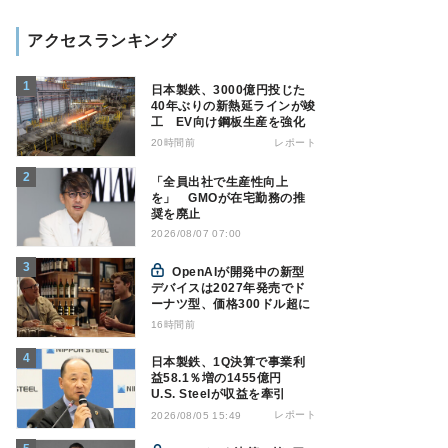
アクセスランキング
日本製鉄、3000億円投じた
40年ぶりの新熱延ラインが竣
工 EV向け鋼板生産を強化
20時間前
レポート
「全員出社で生産性向上
を」 GMOが在宅勤務の推
奨を廃止
2026/08/07 07:00
OpenAIが開発中の新型
デバイスは2027年発売でド
ーナツ型、価格300ドル超に
16時間前
日本製鉄、1Q決算で事業利
益58.1％増の1455億円
U.S. Steelが収益を牽引
レポート
2026/08/05 15:49