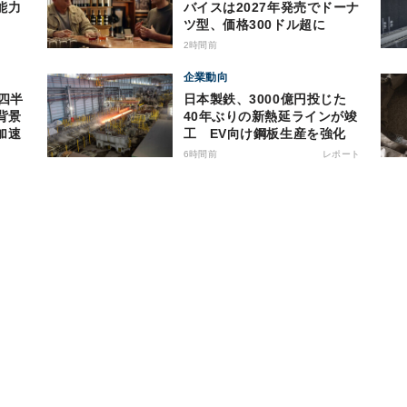
能力
バイスは2027年発売でドーナ
ツ型、価格300ドル超に
2時間前
企業動向
日本製鉄、3000億円投じた
背景
40年ぶりの新熱延ラインが竣
加速
工 EV向け鋼板生産を強化
6時間前
レポート