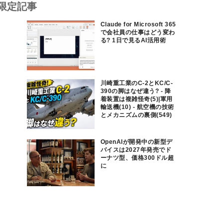
限定記事
Claude for Microsoft 365
で会社員の仕事はどう変わ
る? 1日で見るAI活用術
川崎重工業のC-2とKC/C-
390の脚はなぜ違う? - 降
着装置は複雑怪奇(5)|軍用
輸送機(10) - 航空機の技術
とメカニズムの裏側(549)
OpenAIが開発中の新型デ
バイスは2027年発売でド
ーナツ型、価格300ドル超
に