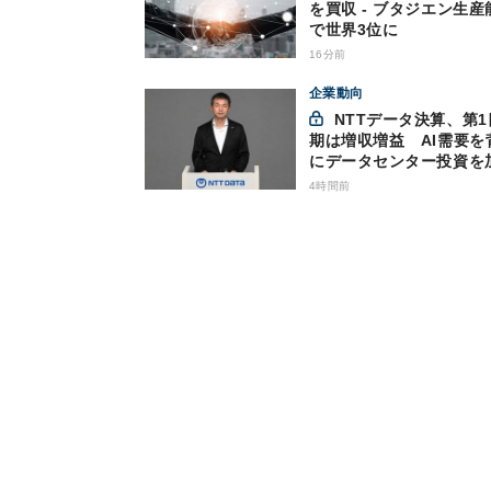
を買収 - ブタジエン生産
で世界3位に
16分前
企業動向
NTTデータ決算、第1四半
期は増収増益 AI需要を
にデータセンター投資を
4時間前