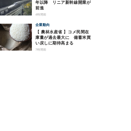
年以降 リニア新幹線開業が
前進
4時間前
企業動向
【 農林水産省 】コメ民間在
庫量が過去最大に 備蓄米買
い戻しに期待高まる
7時間前