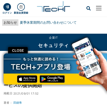
ログイン
新規会員登録
お知らせ
夏季休業期間のお問い合わせについて
企業IT
セキュリティ
CLOSE
TECH+
企業IT
セキュリティ
ドコモ、5G環境で利用できる法人向けISPサービスの提供開始
ドコモ、5G環境で利用できる法人向けISPサ
ービスの提供開始
掲載日
2021/09/01 17:52
著者：
田鍋隼