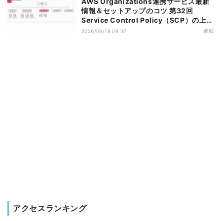
AWS Organizations連携サービス最新
情報＆セットアップのコツ 第32回
Service Control Policy（SCP）の上限
緩和のアップデートがもたらすメリット
連載
2026/06/18 09:37
アクセスランキング