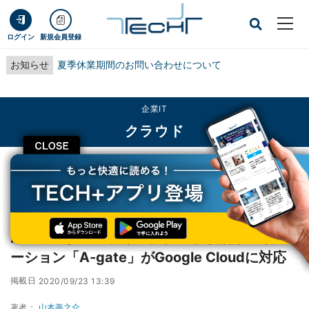
ログイン
新規会員登録
お知らせ
夏季休業期間のお問い合わせについて
企業IT
クラウド
CLOSE
TECH+
企業IT
クラウド
NTTデータのパブリッククラウド活用ソリューション「A-gate」がGoogle
Cloudに対応
NTTデータのパブリッククラウド活用ソリュ
ーション「A-gate」がGoogle Cloudに対応
掲載日
2020/09/23 13:39
著者：
山本善之介