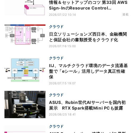
情報＆セットアップのコツ 第33回 AWS
Sign-InのResource Control
Policy（RCP）対応のメリットと注意点
連載
2026/07/22 10:14
クラウド
日立ソリューションズ西日本、金融機関
と保証会社の書類授受をクラウド化
2026/07/16 15:00
クラウド
IIJ、マルチクラウド環境のデータ流通基
盤で「eシール」活用しデータ真正性確
保
2026/07/15 19:07
クラウド
ASUS、Rubin世代AIサーバーを国内初
展示 RTX Spark搭載Mini PCも披露
2026/06/25 18:41
クラウド