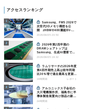
アクセスランキング
Samsung、FMS 2026で
次世代3Dメモリ構想を公
開 zHBMや400層超BV-
NANDを披露
2026/08/05 20:50
2026年第2四半期の
DRAMシェアトップは
Samsung、生成AI需要で競
争構図に変化
2026/08/05 18:32
Counterpoint調べ
ラムリサーチの2026年度
第4四半期売上高は前年同期
比30％増で過去最高を更新、
NAND関連が好調
19時間前
レポート
アルコニックス子会社の
大川電機製作所、福島市に半
導体製造装置向け部品の新工
場建設を決定
24時間前