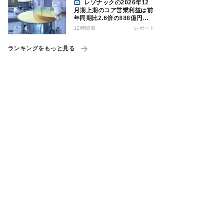
レゾナックの2026年12
月期上期のコア営業利益は前
年同期比2.6倍の888億円、
AI向け半導体材料が好調
12時間前
レポート
ランキングをもっと見る