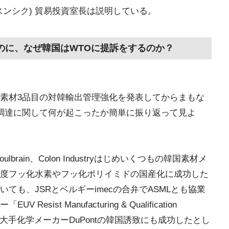
ンシク) 貿易投資室長は説明している。
のに、なぜ韓国はWTOに提訴をするのか？
素材3品目の対韓輸出管理強化を発表してからまもな
調達に関して何が起こったか簡単に振り返って見よ
Soulbrain、Colon Industryはじめいくつもの韓国素材メ
度フッ化水素やフッ化ポリイミドの国産化に成功した
ても、JSRとベルギーimecの合弁でASMLとも協業
st Manufacturing & Qualification
の大手化学メーカーDuPontの韓国誘致にも成功したとし