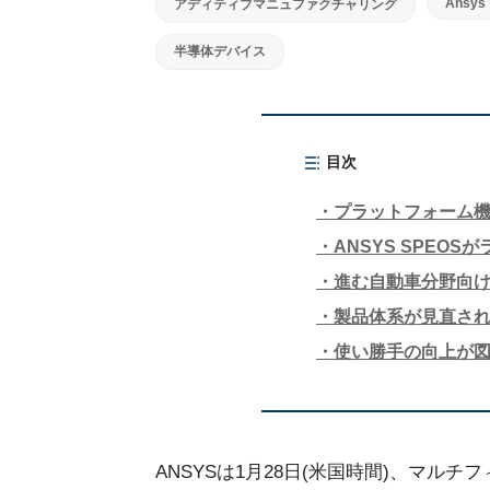
Ansys
アディティブマニュファクチャリング
半導体デバイス
目次
プラットフォーム
ANSYS SPEO
進む自動車分野向
製品体系が見直されたEle
使い勝手の向上が図ら
ANSYSは1月28日(米国時間)、マル