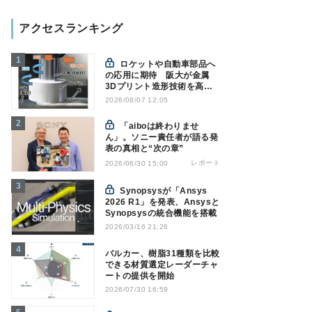
アクセスランキング
ロケットや自動車部品へ
の応用に期待 阪大が金属
3Dプリント造形技術を高速
化
2026/08/07 12:05
「aiboは終わりませ
ん」。ソニー責任者が語る発
表の真相と“次の章”
レポート
2026/06/30 15:00
Synopsysが「Ansys
2026 R1」を発表、Ansysと
Synopsysの統合機能を搭載
2026/03/16 21:26
バルカー、樹脂31種類を比較
できる材質選定レーダーチャ
ートの提供を開始
2026/07/30 16:59