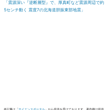
「震源深い『逆断層型』で、厚真町など震源周辺で約
5センチ動く 震度7の北海道胆振東部地震」
本記事は「
サイエンスポータル
」から提供を受けております。著作権は提供