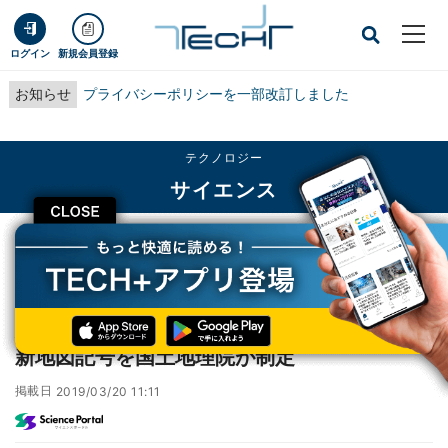
ログイン
新規会員登録
お知らせ
プライバシーポリシーを一部改訂しました
テクノロジー
サイエンス
CLOSE
TECH+
テクノロジー
サイエンス
災害伝える碑の存在をもっと知って備えよう 新地図記号を国土地理院が制定
災害伝える碑の存在をもっと知って備えよう
新地図記号を国土地理院が制定
掲載日
2019/03/20 11:11