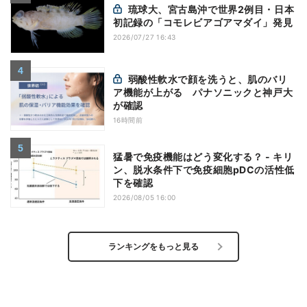
琉球大、宮古島沖で世界2例目・日本
初記録の「コモレビアゴアマダイ」発見
2026/07/27 16:43
弱酸性軟水で顔を洗うと、肌のバリ
ア機能が上がる パナソニックと神戸大
が確認
16時間前
猛暑で免疫機能はどう変化する？ - キリ
ン、脱水条件下で免疫細胞pDCの活性低
下を確認
2026/08/05 16:00
ランキングをもっと見る