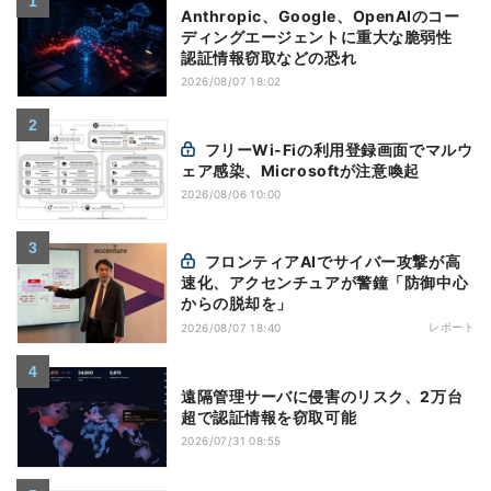
Anthropic、Google、OpenAIのコー
ディングエージェントに重大な脆弱性
認証情報窃取などの恐れ
2026/08/07 18:02
フリーWi-Fiの利用登録画面でマルウ
ェア感染、Microsoftが注意喚起
2026/08/06 10:00
フロンティアAIでサイバー攻撃が高
速化、アクセンチュアが警鐘「防御中心
からの脱却を」
レポート
2026/08/07 18:40
遠隔管理サーバに侵害のリスク、2万台
超で認証情報を窃取可能
2026/07/31 08:55