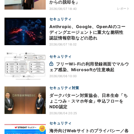
からの脱却を」
レポート
2026/08/07 18:40
セキュリティ
Anthropic、Google、OpenAIのコー
ディングエージェントに重大な脆弱性
認証情報窃取などの恐れ
2026/08/07 18:02
セキュリティ
フリーWi-Fiの利用登録画面でマルウ
ェア感染、Microsoftが注意喚起
2026/08/06 10:00
セキュリティ対策
ダークパターン対策協会、日本生命「ち
ょこつみ・スマホ年金」申込フローを
NDD認定
2026/08/04 20:25
セキュリティ
海外向けWebサイトのプライバシー／各