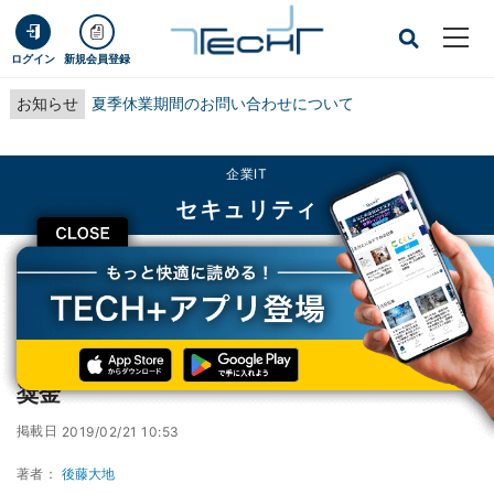
ログイン
新規会員登録
お知らせ
夏季休業期間のお問い合わせについて
企業IT
セキュリティ
CLOSE
TECH+
企業IT
セキュリティ
スイスの電子投票システム、脆弱性発見に報奨金
スイスの電子投票システム、脆弱性発見に報
奨金
掲載日
2019/02/21 10:53
著者：
後藤大地