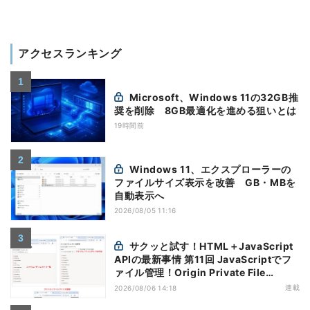
アクセスランキング
Microsoft、Windows 11の32GB推
奨を削除 8GB最適化を進める狙いとは
19時間前
Windows 11、エクスプローラーの
ファイルサイズ表示を改善 GB・MBを
自動表示へ
2026/08/05 11:16
サクッと試す！HTML＋JavaScript
APIの最新事情 第11回 JavaScriptでフ
ァイル管理！Origin Private File
Systemを活用する
連載
2026/08/06 14:18