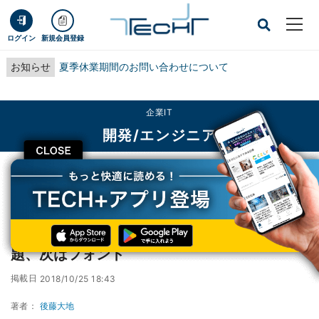
ログイン
新規会員登録
お知らせ
夏季休業期間のお問い合わせについて
企業IT
開発/エンジニア
CLOSE
TECH+
企業IT
開発/エンジニア
10月のWindows 10アップデートにさらに問題、次はフォント
10月のWindows 10アップデートにさらに問
題、次はフォント
掲載日
2018/10/25 18:43
著者：
後藤大地