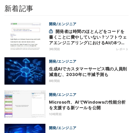
新着記事
開発/エンジニア
開発者は時間のほとんどをコードを
書くことに費やしていない？ソフトウェ
アエンジニアリングにおけるAIの8つの
神話への賛否
3時間前
レポート
開発/エンジニア
生成AIでカスタマーサービス職の人員削
減進む、2030年に半減予測も
8時間前
開発/エンジニア
Microsoft、AIでWindowsの性能分析
を支援する新ツールを公開
10時間前
開発/エンジニア