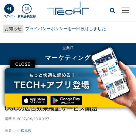
ログイン
新規会員登録
お知らせ
プライバシーポリシーを一部改訂しました
企業IT
マーケティング
CLOSE
TECH+
企業IT
マーケティング
アライドアーキテクツ、インフルエンサーとUGCの広告効果検証サービス開始
アライドアーキテクツ、インフルエンサーと
UGCの広告効果検証サービス開始
掲載日
2017/09/19 09:27
著者：
小松原綾