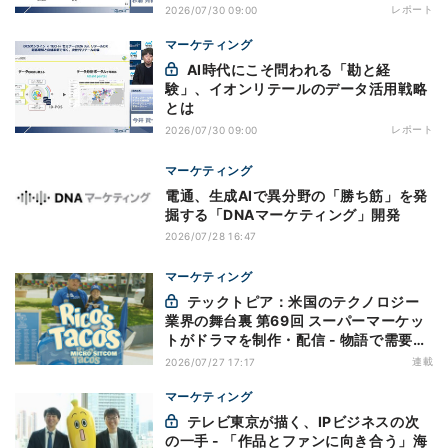
レポート
2026/07/30 09:00
マーケティング
AI時代にこそ問われる「勘と経
験」、イオンリテールのデータ活用戦略
とは
レポート
2026/07/30 09:00
マーケティング
電通、生成AIで異分野の「勝ち筋」を発
掘する「DNAマーケティング」開発
2026/07/28 16:47
マーケティング
テックトピア：米国のテクノロジー
業界の舞台裏 第69回 スーパーマーケッ
トがドラマを制作・配信 - 物語で需要を
演出する小売メディア
連載
2026/07/27 17:17
マーケティング
テレビ東京が描く、IPビジネスの次
の一手 - 「作品とファンに向き合う」海