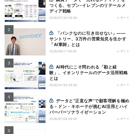
つくる、セブン-イレブンのリテールメ
ディア戦略
レポート
2026/07/30 09:00
「バンクなのに引き出せない」――
サントリー、3万件の営業知見を生かす
「AI軍師」とは
レポート
2026/06/11 09:00
AI時代にこそ問われる「勘と経
験」、イオンリテールのデータ活用戦略
とは
レポート
2026/07/30 09:00
データと“正直な声”で顧客理解を極め
る - ドン・キホーテが挑むAI活用とハイ
パーパーソナライゼーション
レポート
2026/07/08 09:00