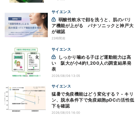
サイエンス
弱酸性軟水で顔を洗うと、肌のバリ
ア機能が上がる パナソニックと神戸大
が確認
23時間前
サイエンス
しっかり噛める子ほど運動能力は高
い 阪大が小4約1,200人の調査結果発
表
2026/08/06 13:05
サイエンス
猛暑で免疫機能はどう変化する？ - キリ
ン、脱水条件下で免疫細胞pDCの活性低
下を確認
2026/08/05 16:00