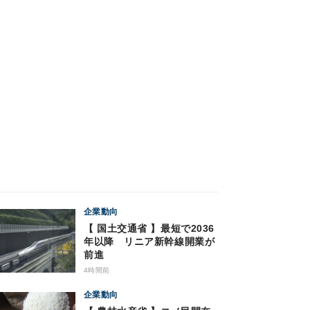
企業動向
【 国土交通省 】最短で2036
年以降 リニア新幹線開業が
前進
4時間前
企業動向