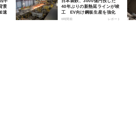
日本製鉄、3000億円投じた
背景
40年ぶりの新熱延ラインが竣
加速
工 EV向け鋼板生産を強化
6時間前
レポート