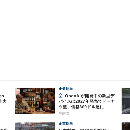
企業動向
gs
OpenAIが開発中の新型デ
能力
バイスは2027年発売でドーナ
ツ型、価格300ドル超に
2時間前
企業動向