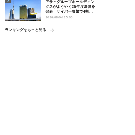
アサヒグループホールディン
グスがようやく25年度決算を
発表 サイバー攻撃で4割減
益
2026/08/04 15:00
ランキングをもっと見る