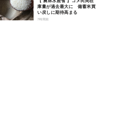
【 農林水産省 】コメ民間在
庫量が過去最大に 備蓄米買
い戻しに期待高まる
7時間前