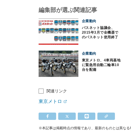
編集部が選ぶ関連記事
企業動向
パスネット協議会、
2015年3月で全機器で
のパスネット使用終了
を発表
企業動向
東京メトロ、4車両基地
に緊急用自動二輪車10
台を配備
関連リンク
東京メトロ
※本記事は掲載時点の情報であり、最新のものとは異なる