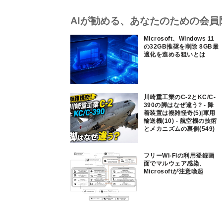
AIが勧める、あなたのための会員
Microsoft、Windows 11
の32GB推奨を削除 8GB最
適化を進める狙いとは
川崎重工業のC-2とKC/C-
390の脚はなぜ違う? - 降
着装置は複雑怪奇(5)|軍用
輸送機(10) - 航空機の技術
とメカニズムの裏側(549)
フリーWi-Fiの利用登録画
面でマルウェア感染、
Microsoftが注意喚起