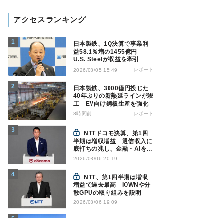
アクセスランキング
日本製鉄、1Q決算で事業利
益58.1％増の1455億円
U.S. Steelが収益を牽引
レポート
2026/08/05 15:49
日本製鉄、3000億円投じた
40年ぶりの新熱延ラインが竣
工 EV向け鋼板生産を強化
8時間前
レポート
NTTドコモ決算、第1四
半期は増収増益 通信収入に
底打ちの兆し、金融・AIを強
化
2026/08/06 20:19
NTT、第1四半期は増収
増益で過去最高 IOWNや分
散GPUの取り組みを説明
2026/08/06 19:09