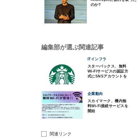
のか?
編集部が選ぶ関連記事
ITインフラ
スターバックス、無料
Wi-Fiサービスの認証方
式にSNSアカウントを
追加
企業動向
スカイマーク、機内無
料Wi-Fi接続サービスを
開始
関連リンク