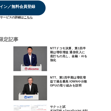
イン／無料会員登録
サービスの詳細は
こちら
限定記事
NTTドコモ決算、第1四半
期は増収増益 通信収入に
底打ちの兆し、金融・AIを
強化
NTT、第1四半期は増収増
益で過去最高 IOWNや分散
GPUの取り組みを説明
サクッと試
す!HTML+JavaScript API