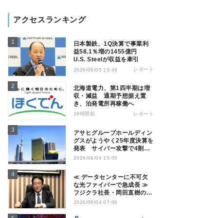
アクセスランキング
日本製鉄、1Q決算で事業利
益58.1％増の1455億円
U.S. Steelが収益を牽引
レポート
2026/08/05 15:49
北海道電力、第1四半期は増
収・減益 通期予想据え置
き、泊発電所再稼働へ
16時間前
レポート
アサヒグループホールディン
グスがようやく25年度決算を
発表 サイバー攻撃で4割減
益
2026/08/04 15:00
≪ データセンターに不可欠
な光ファイバーで急成長 ≫
フジクラ社長・岡田直樹の技
術論「見えない技術優位性、
2026/08/04 07:00
見えない差別化でトップの座
を！」