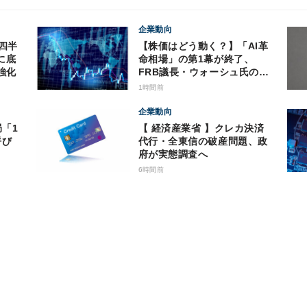
企業動向
【株価はどう動く？】「AI革
に底
命相場」の第1幕が終了、
強化
FRB議長・ウォーシュ氏の動
向にも注意
1時間前
企業動向
局「1
【 経済産業省 】クレカ決済
呼び
代行・全東信の破産問題、政
府が実態調査へ
6時間前