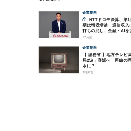
企業動向
NTTドコモ決算、第1四半
期は増収増益 通信収入
打ちの兆し、金融・AIを
17分前
企業動向
【 総務省 】地方テレビ
局2波」容認へ 再編の
水に？
3時間前