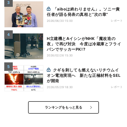
「aiboは終わりません」。ソニー責
任者が語る発表の真相と“次の章”
レポート
2026/06/30 15:00
H立建機とAイシンがNHK「魔改造の
夜」で再び対決 今度は冷蔵庫とフライ
パンでサッカーPK!?
2026/02/26 15:30
クギを刺しても燃えないリチウムイ
オン電池実現へ 新たな正極材料をSEL
が開発
レポート
2026/05/29 18:30
ランキングをもっと見る