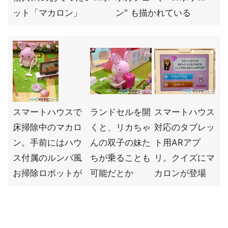
ット「マカロン」
ン" も描かれている
スマートハウスで
ランドセルを開
スマートハウス
床掃除中のマカロ
くと、リカちゃ
対応のタブレッ
ン。手前にはハウ
んの双子の妹た
ト用ARアプ
ス付属のルンバ風
ちが乗ることも
リ。クイズにマ
お掃除ロボットが
可能だとか
カロンが登場