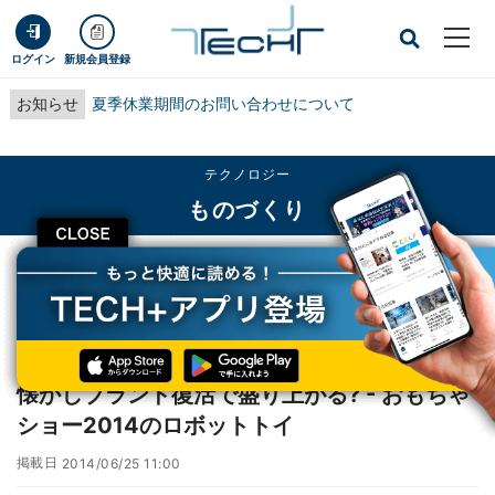
ログイン
新規会員登録
お知らせ
夏季休業期間のお問い合わせについて
テクノロジー
ものづくり
CLOSE
TECH+
テクノロジー
ものづくり
懐かしブランド復活で盛り上がる? - おもちゃショー2014のロボットトイ
レポート
懐かしブランド復活で盛り上がる? - おもちゃ
ショー2014のロボットトイ
掲載日
2014/06/25 11:00