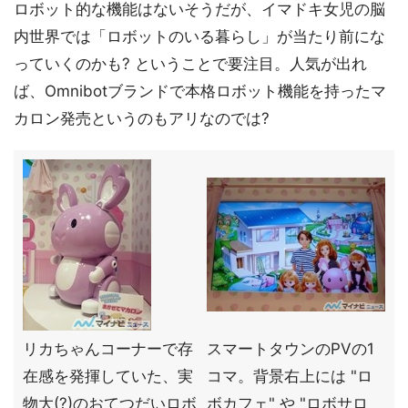
ロボット的な機能はないそうだが、イマドキ女児の脳
内世界では「ロボットのいる暮らし」が当たり前にな
っていくのかも? ということで要注目。人気が出れ
ば、Omnibotブランドで本格ロボット機能を持ったマ
カロン発売というのもアリなのでは?
リカちゃんコーナーで存
スマートタウンのPVの1
在感を発揮していた、実
コマ。背景右上には "ロ
物大(?)のおてつだいロボ
ボカフェ" や "ロボサロ