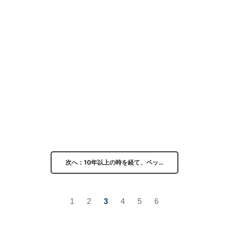
次へ：10年以上の時を経て、ペッ…
1
2
3
4
5
6