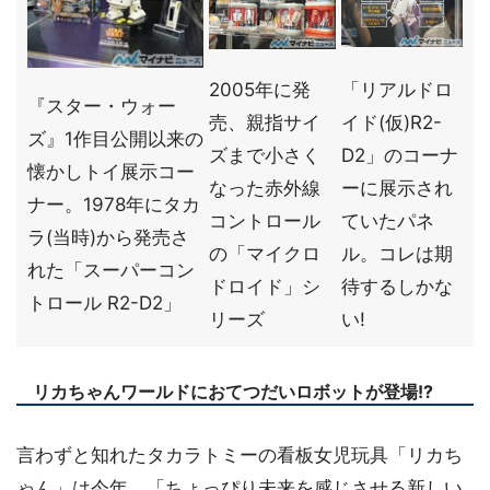
2005年に発
「リアルドロ
『スター・ウォー
売、親指サイ
イド(仮)R2-
ズ』1作目公開以来の
ズまで小さく
D2」のコーナ
懐かしトイ展示コー
なった赤外線
ーに展示され
ナー。1978年にタカ
コントロール
ていたパネ
ラ(当時)から発売さ
の「マイクロ
ル。コレは期
れた「スーパーコン
ドロイド」シ
待するしかな
トロール R2-D2」
リーズ
い!
リカちゃんワールドにおてつだいロボットが登場!?
言わずと知れたタカラトミーの看板女児玩具「リカち
ゃん」は今年、「ちょっぴり未来を感じさせる新しい