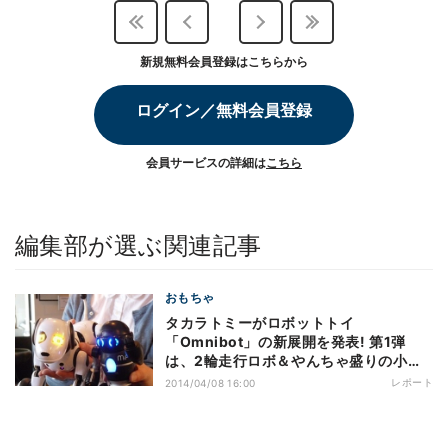
新規無料会員登録はこちらから
ログイン／無料会員登録
会員サービスの詳細は
こちら
編集部が選ぶ関連記事
おもちゃ
タカラトミーがロボットトイ
「Omnibot」の新展開を発表! 第1弾
は、2輪走行ロボ＆やんちゃ盛りの小型
犬ロボ
レポート
2014/04/08 16:00