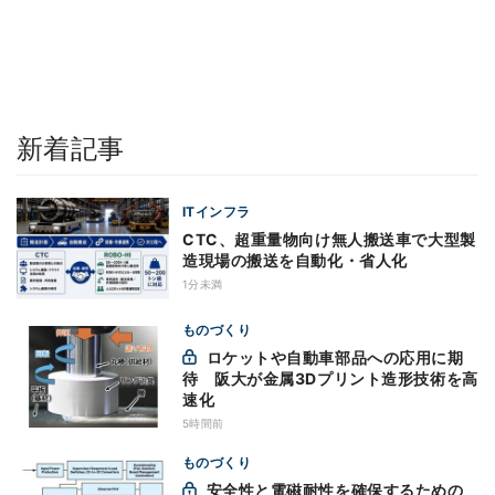
新着記事
ITインフラ
CTC、超重量物向け無人搬送車で大型製
造現場の搬送を自動化・省人化
1分未満
ものづくり
ロケットや自動車部品への応用に期
待 阪大が金属3Dプリント造形技術を高
速化
5時間前
ものづくり
安全性と電磁耐性を確保するための