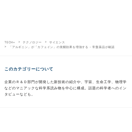
TECH+
テクノロジー
サイエンス
「アルギニン」が「カフェイン」の覚醒効果を増強する - 常盤薬品が確認
このカテゴリーについて
企業のＲ＆Ｄ部門が開発した新技術の紹介や、宇宙、生命工学、物理学
などのマニアックな科学系読み物を中心に構成。話題の科学者へのイン
タビューなども。