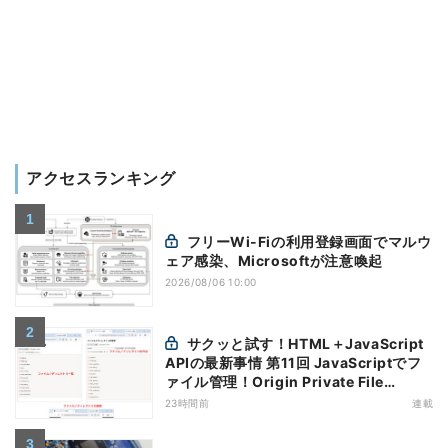
アクセスランキング
フリーWi-Fiの利用登録画面でマルウ
ェア感染、Microsoftが注意喚起
2026/08/06 10:00
サクッと試す！HTML＋JavaScript
APIの最新事情 第11回 JavaScriptでフ
ァイル管理！Origin Private File
Systemを活用する
23時間前
連載