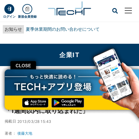
ログイン
新規会員登録
お知らせ
夏季休業期間のお問い合わせについて
企業IT
CLOSE
TECH+
企業IT
Google検索インデックス化、管理者の8割が「1週間以内に取り込まれた」
Google検索インデックス化、管理者の8割が
「1週間以内に取り込まれた」
掲載日
2013/03/28 15:43
著者：
後藤大地