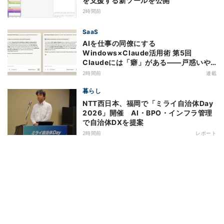
を支援する新ツールを公開
2時間前
SaaS
AIを仕事の同僚にする
Windows×Claude活用術 第5回
Claudeには「癖」がある――戸惑いや
すい7つの仕様
2時間前
連載
暮らし
NTT西日本、福岡で「ミライ自治体Day
2026」開催 AI・BPO・インフラ管理
で自治体DXを提案
2時間前
レポート