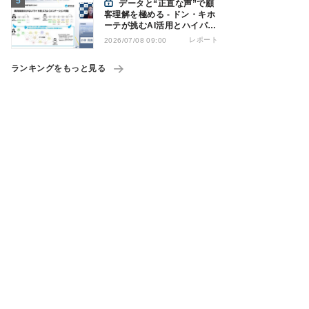
データと“正直な声”で顧
客理解を極める - ドン・キホ
ーテが挑むAI活用とハイパー
パーソナライゼーション
レポート
2026/07/08 09:00
ランキングをもっと見る