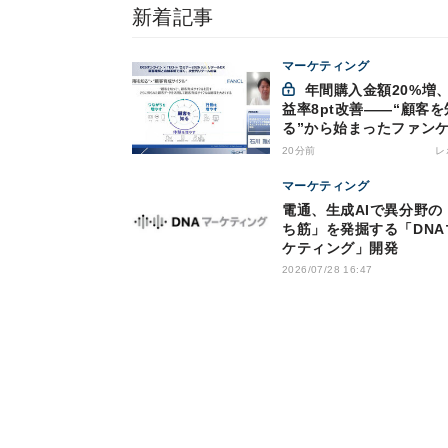
新着記事
マーケティング
年間購入金額20%増、利
益率8pt改善——“顧客を
る”から始まったファン
の通販変革と、次に見据
20分前
レ
オムニチャネル
マーケティング
電通、生成AIで異分野の
ち筋」を発掘する「DNA
ケティング」開発
2026/07/28 16:47