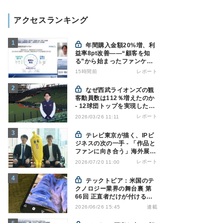
アクセスランキング
年間購入金額20%増、利
益率8pt改善——“顧客を知
る”から始まったファンケル
の通販変革と、次に見据える
15時間前
レポート
オムニチャネル
なぜ西武ライオンズの観
客動員数は112％増えたのか
- 12球団トップを実現した戦
略の全貌
レポート
2026/03/26 11:11
テレビ東京が描く、IPビ
ジネスの次の一手 - 「作品と
ファンに向き合う」海外展開
とは
レポート
2026/07/20 11:00
テックトピア：米国のテ
クノロジー業界の舞台裏 第
66回 正直者だけが付けるAI
ラベル - Instagramの透明性
連載
2026/06/26 15:45
はなぜ逆効果になり得るのか