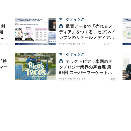
マーケティング
購買データで「売れるメ
知
ディア」をつくる、セブン-イ
ケル
レブンのリテールメディア戦
える
略
ポート
レポート
2026/07/30 09:00
マーケティング
「勝
テックトピア：米国のテ
マー
クノロジー業界の舞台裏 第
69回 スーパーマーケットが
ドラマを制作・配信 - 物語で
連載
2026/07/27 17:17
需要を演出する小売メディア