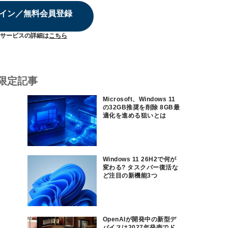
イン／無料会員登録
サービスの詳細は
こちら
限定記事
Microsoft、Windows 11
の32GB推奨を削除 8GB最
適化を進める狙いとは
Windows 11 26H2で何が
変わる? タスクバー復活な
ど注目の新機能3つ
OpenAIが開発中の新型デ
バイスは2027年発売でド