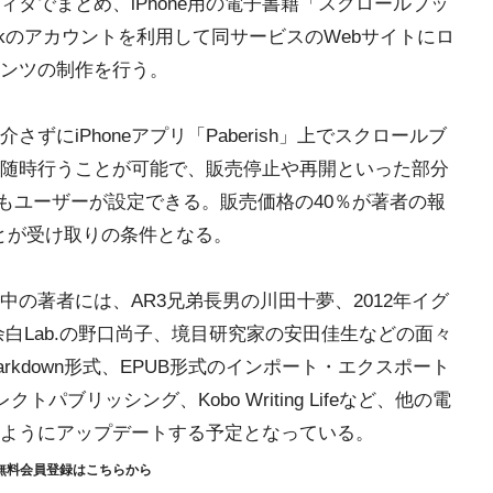
タでまとめ、iPhone用の電子書籍「スクロールブッ
okのアカウントを利用して同サービスのWebサイトにロ
ンツの制作を行う。
にiPhoneアプリ「Paberish」上でスクロールブ
随時行うことが可能で、販売停止や再開といった部分
)もユーザーが設定できる。販売価格の40％が著者の報
ことが受け取りの条件となる。
の著者には、AR3兄弟長男の川田十夢、2012年イグ
白Lab.の野口尚子、境目研究家の安田佳生などの面々
arkdown形式、EPUB形式のインポート・エクスポート
レクトパブリッシング、Kobo Writing Lifeなど、他の電
ようにアップデートする予定となっている。
無料会員登録はこちらから