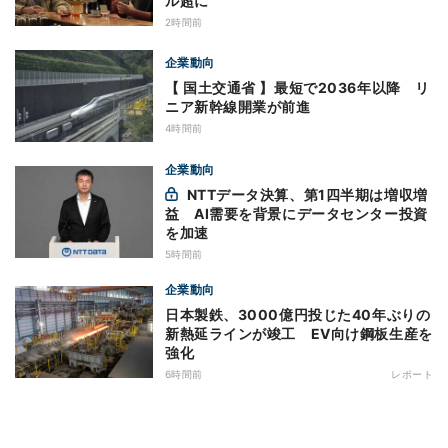
ル超に
2時間前
企業動向
【 国土交通省 】最短で2036年以降 リ
ニア新幹線開業が前進
4時間前
企業動向
NTTデータ決算、第1四半期は増収増
益 AI需要を背景にデータセンター投資
を加速
5時間前
企業動向
日本製鉄、3000億円投じた40年ぶりの
新熱延ラインが竣工 EV向け鋼板生産を
強化
6時間前
レポート