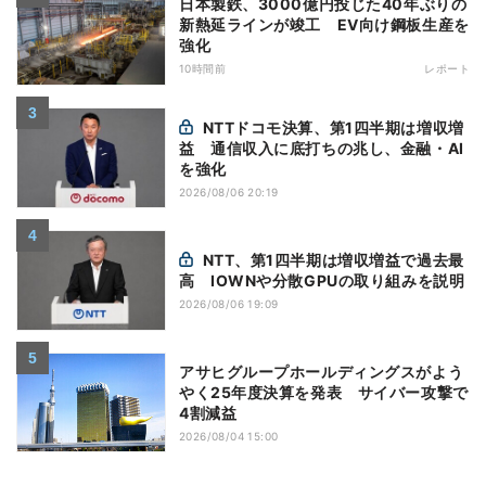
日本製鉄、3000億円投じた40年ぶりの
新熱延ラインが竣工 EV向け鋼板生産を
強化
10時間前
レポート
NTTドコモ決算、第1四半期は増収増
益 通信収入に底打ちの兆し、金融・AI
を強化
2026/08/06 20:19
NTT、第1四半期は増収増益で過去最
高 IOWNや分散GPUの取り組みを説明
2026/08/06 19:09
アサヒグループホールディングスがよう
やく25年度決算を発表 サイバー攻撃で
4割減益
2026/08/04 15:00