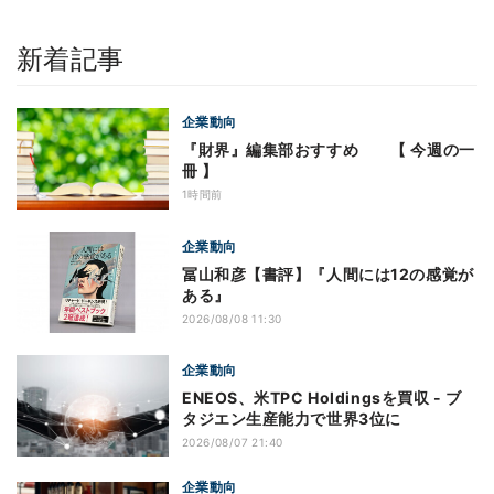
新着記事
企業動向
『財界』編集部おすすめ 【 今週の一
冊 】
1時間前
企業動向
冨山和彦【書評】『人間には12の感覚が
ある』
2026/08/08 11:30
企業動向
ENEOS、米TPC Holdingsを買収 - ブ
タジエン生産能力で世界3位に
2026/08/07 21:40
企業動向