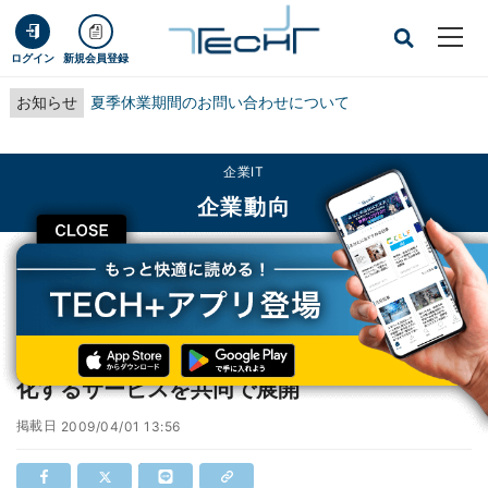
ログイン
新規会員登録
お知らせ
夏季休業期間のお問い合わせについて
企業IT
企業動向
CLOSE
TECH+
企業IT
企業動向
NECとBIGLOBE、家庭内のCO2排出量を可視化するサービスを共同で展開
NECとBIGLOBE、家庭内のCO2排出量を可視
化するサービスを共同で展開
掲載日
2009/04/01 13:56