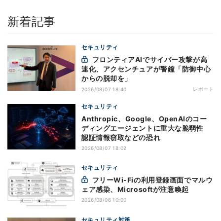
新着記事
セキュリティ
フロンティアAIでサイバー攻撃が高
速化、アクセンチュアが警鐘「防御中心
からの脱却を」
レポート
2026/08/07 18:40
セキュリティ
Anthropic、Google、OpenAIのコー
ディングエージェントに重大な脆弱性
認証情報窃取などの恐れ
2026/08/07 18:02
セキュリティ
フリーWi-Fiの利用登録画面でマルウ
ェア感染、Microsoftが注意喚起
2026/08/06 10:00
セキュリティ対策