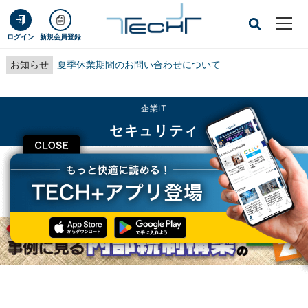
ログイン
新規会員登録
お知らせ
夏季休業期間のお問い合わせについて
企業IT
セキュリティ
CLOSE
TECH+
企業IT
セキュリティ
J-SOX施行間近! 事例に見る内部統制構築A to Z