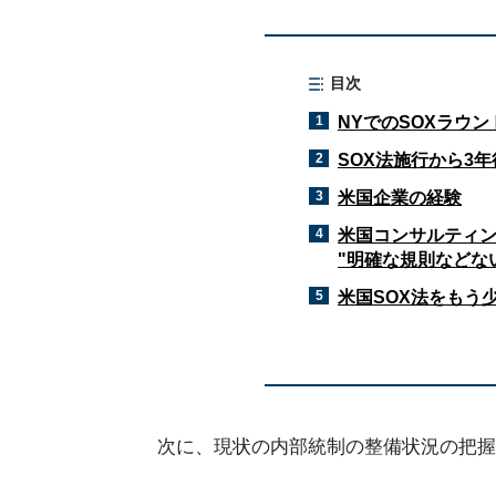
目次
1
NYでのSOXラウ
2
SOX法施行から3
3
米国企業の経験
4
米国コンサルティン
"明確な規則などな
5
米国SOX法をもう
次に、現状の内部統制の整備状況の把握