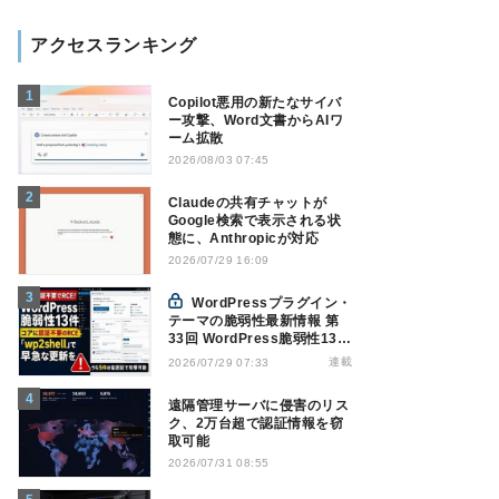
アクセスランキング
Copilot悪用の新たなサイバ
ー攻撃、Word文書からAIワ
ーム拡散
2026/08/03 07:45
Claudeの共有チャットが
Google検索で表示される状
態に、Anthropicが対応
2026/07/29 16:09
WordPressプラグイン・
テーマの脆弱性最新情報 第
33回 WordPress脆弱性13
件、コアに認証不要RCE
連載
2026/07/29 07:33
「wp2shell」で早急な更新
を【7月16日～7月22日】
遠隔管理サーバに侵害のリス
ク、2万台超で認証情報を窃
取可能
2026/07/31 08:55