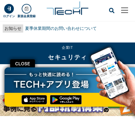
ログイン
新規会員登録
お知らせ
夏季休業期間のお問い合わせについて
企業IT
セキュリティ
CLOSE
TECH+
企業IT
セキュリティ
J-SOX施行間近! 事例に見る内部統制構築A to Z