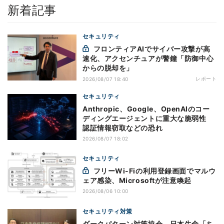
新着記事
セキュリティ
フロンティアAIでサイバー攻撃が高
速化、アクセンチュアが警鐘「防御中心
からの脱却を」
レポート
2026/08/07 18:40
セキュリティ
Anthropic、Google、OpenAIのコー
ディングエージェントに重大な脆弱性
認証情報窃取などの恐れ
2026/08/07 18:02
セキュリティ
フリーWi-Fiの利用登録画面でマルウ
ェア感染、Microsoftが注意喚起
2026/08/06 10:00
セキュリティ対策
ダークパターン対策協会、日本生命「ち