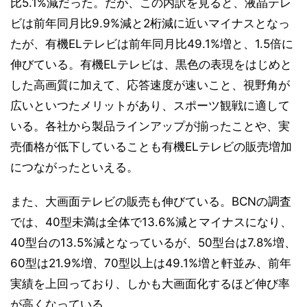
比5.1%減だった。だが、この内訳を見ると、液晶テレ
ビは前年同月比9.9%減と2桁減に近いマイナスとなっ
たが、有機ELテレビは前年同月比49.1%増と、1.5倍に
伸びている。有機ELテレビは、黒色の表現をはじめと
した高画質に加えて、応答速度が速いこと、視野角が
広いといつたメリットがあり、スポーツ観戦に適して
いる。各社から製品ラインアップが揃ったことや、実
売価格が低下していることも有機ELテレビの販売増加
につながったといえる。
また、大画面テレビの販売も伸びている。BCNの調査
では、40型未満は全体で13.6%減とマイナスになり、
40型台の13.5%減となっているが、50型台は7.8%増、
60型は21.9%増、70型以上は49.1%増と軒並み、前年
実績を上回っており、しかも大画面化するほど伸び率
が高くなっている。