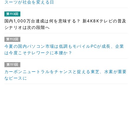
スーツが社会を変える日
第113回
国内1,000万台達成は何を意味する？ 新4K8Kテレビの普及
シナリオは次の段階へ
第112回
今夏の国内パソコン市場は低調もモバイルPCが成長、企業
は今度こそテレワークに本腰か？
第111回
カーボンニュートラルをチャンスと捉える東芝、水素が重要
なピースに