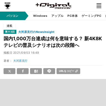
パソコン
Windows
アップル
PC本体
ゲーミングPC
連載
大河原克行のNewsInsight
第113回
国内1,000万台達成は何を意味する？ 新4K8K
テレビの普及シナリオは次の段階へ
掲載日
2021/09/03 16:49
著者：
大河原克行
URLをコピー