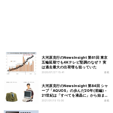
大河原克行のNewsInsight 第61回 東京
五輪延期でも4Kテレビ堅調のなぜ？ 実
は過去最大の出荷増も狙っていた
2020/07/27 15:41
連載
大河原克行のNewsInsight 第84回 シャ
ープ「AQUOS」の歩んだ20年(前編) -
21世紀は「すべてを液晶に」から始まっ
た
2021/01/15 15:00
連載