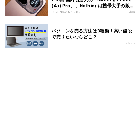
(4a) Pro」、Nothingは携帯大手の販路
開拓に踏み切るか
2026/04/15 15:05
連載
パソコンを売る方法は3種類！高い値段
で売りたいならどこ？
- PR -