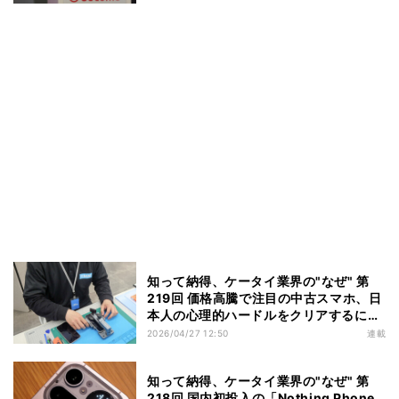
知って納得、ケータイ業界の"なぜ" 第
219回 価格高騰で注目の中古スマホ、日
本人の心理的ハードルをクリアするには
何が必要か
2026/04/27 12:50
連載
知って納得、ケータイ業界の"なぜ" 第
218回 国内初投入の「Nothing Phone