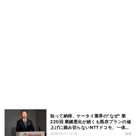
知って納得、ケータイ業界の"なぜ" 第
220回 業績悪化が続くも既存プランの値
上げに踏み切らないNTTドコモ、一体な
ぜなのか
2026/05/11 13:25
連載