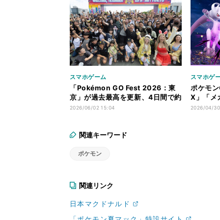
スマホゲーム
スマホゲ
「Pokémon GO Fest 2026：東
ポケモン
京」が過去最高を更新、4日間で約
X」「メ
11万5,000人・街中含む参加者は
「GO F
2026/06/02 15:04
2026/04/30
約171万人
は史上初
関連キーワード
ポケモン
関連リンク
日本マクドナルド
「ポケモン夏マック」特設サイト