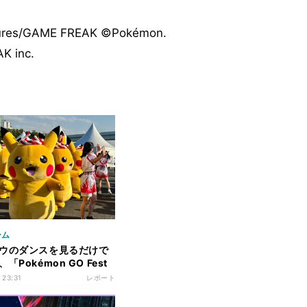
tures/GAME FREAK ©Pokémon.
K inc.
ーム
ウのダンスを見るだけで
「Pokémon GO Fest
東京」開幕 - 6月1日まで
 23:31
レポート