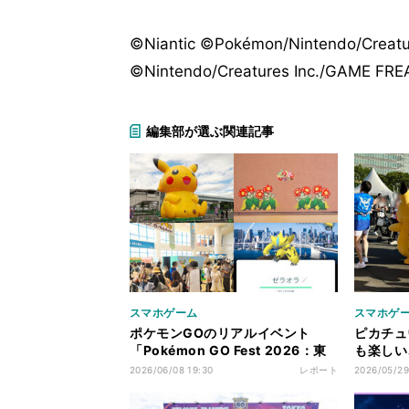
©Niantic ©Pokémon/Nintendo/Crea
©Nintendo/Creatures Inc./GAME FREA
編集部が選ぶ関連記事
スマホゲーム
スマホゲ
ポケモンGOのリアルイベント
ピカチュ
「Pokémon GO Fest 2026：東
も楽しい、
京」参加レポート、1,000人超の
2026：
2026/06/08 19:30
レポート
2026/05/29
ユニティレイドは圧巻！