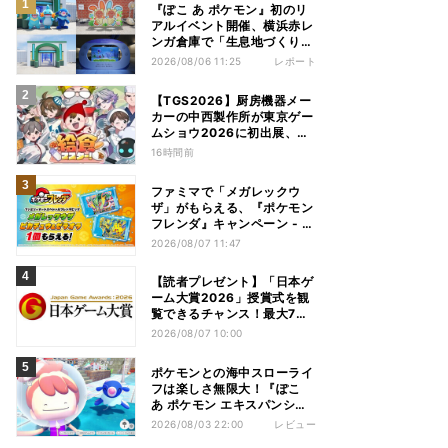
『ぽこ あ ポケモン』初のリ
アルイベント開催、横浜赤レ
ンガ倉庫で「生息地づくり」
を体験してきた
2026/08/06 11:25
レポート
【TGS2026】厨房機器メー
カーの中西製作所が東京ゲー
ムショウ2026に初出展、新
作ARGなど披露
16時間前
ファミマで「メガレックウ
ザ」がもらえる、『ポケモン
フレンダ』キャンペーン - 8
月11日から
2026/08/07 11:47
【読者プレゼント】「日本ゲ
ーム大賞2026」授賞式を観
覧できるチャンス！最大7組
14名様
2026/08/07 10:00
ポケモンとの海中スローライ
フは楽しさ無限大！『ぽこ
あ ポケモン エキスパンショ
ンパス』を先行プレイ
2026/08/03 22:00
レビュー