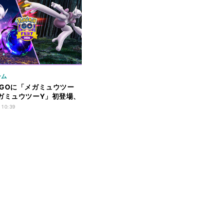
ーム
GOに「メガミュウツー
ガミュウツーY」初登場、
est 2026：グローバル」
 10:39
の全員無料開催