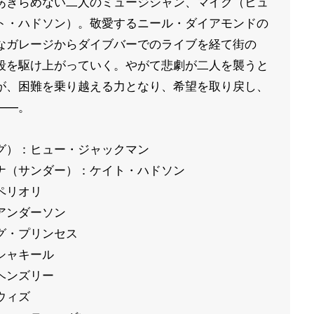
あきらめない二人のミュージシャン、マイク（ヒュ
ト・ハドソン）。敬愛するニール・ダイアモンドの
なガレージからダイブバーでのライブを経て街の
段を駆け上がっていく。やがて悲劇が二人を襲うと
が、困難を乗り越える力となり、希望を取り戻し、
——。
グ）：ヒュー・ジャックマン
ナ（サンダー）：ケイト・ハドソン
ペリオリ
アンダーソン
グ・プリンセス
シャキール
ヘンズリー
ウィズ