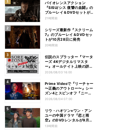
バイオレンスアクション
『SISU/シス 復讐の血闘』の
ブルーレイ＆DVDセットが
12月2日に発売
21時間前
シリーズ最新作『スクリーム
7』のブルーレイ＆DVDセッ
トが10月28日に発売
20時間前
伝説のスプラッター『マータ
ーズ 4Kデジタルリマスタ
ー』オールナイト上映の詳細
が発表
2026/08/03 16:00
Prime Videoで『リーチャー
〜正義のアウトロー〜』シー
ズン4とスピンオフ『ニーグ
リー』の配信が決定
2026/08/04 07:00
リウ・ハオツン×ワン・アン
ユーの中国ドラマ『恋と雨
空』のDVDレンタルが9月2
日より開始
13時間前