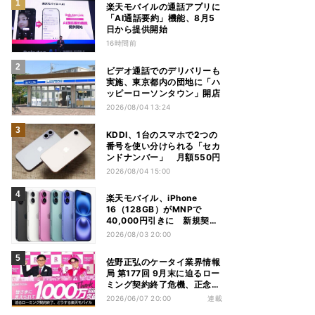
楽天モバイルの通話アプリに
「AI通話要約」機能、8月5
日から提供開始
16時間前
ビデオ通話でのデリバリーも
実施、東京都内の団地に「ハ
ッピーローソンタウン」開店
2026/08/04 13:24
KDDI、1台のスマホで2つの
番号を使い分けられる「セカ
ンドナンバー」 月額550円
2026/08/04 15:00
楽天モバイル、iPhone
16（128GB）がMNPで
40,000円引きに 新規契約
でも40,000ポイントを還元
2026/08/03 20:00
佐野正弘のケータイ業界情報
局 第177回 9月末に迫るロー
ミング契約終了危機、正念場
を迎える楽天モバイルはどう
2026/06/07 20:00
連載
動く？