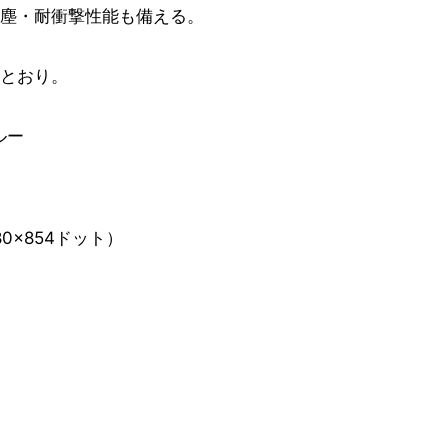
塵・耐衝撃性能も備える。
とおり。
ルー
80×854ドット）
）