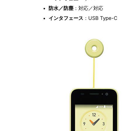
防水／防塵
：対応／対応
インタフェース
：USB Type-C