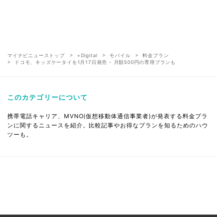
マイナビニューストップ
+Digital
モバイル
料金プラン
ドコモ、キッズケータイを1月17日発売 - 月額500円の専用プランも
このカテゴリーについて
携帯電話キャリア、MVNO(仮想移動体通信事業者)が発表する料金プラ
ンに関するニュースを紹介。比較記事やお得なプランを知るためのハウ
ツーも。