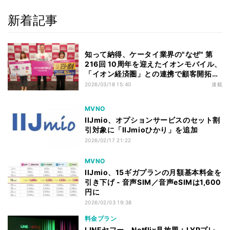
新着記事
知って納得、ケータイ業界の"なぜ" 第
216回 10周年を迎えたイオンモバイル、
「イオン経済圏」との連携で顧客開拓は
進むか
2026/03/18 15:40
連載
MVNO
IIJmio、オプションサービスのセット割
引対象に「IIJmioひかり」を追加
2026/02/17 21:22
MVNO
IIJmio、15ギガプランの月額基本料金を
引き下げ - 音声SIM／音声eSIMは1,600
円に
2026/02/03 19:38
料金プラン
LINEヤフー、Netflix見放題＋LYPプレ