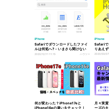
iPhone
iPhone
Safariでダウンロードしたファイ
Safa
ルは何処へ? - いまさら聞けない
りあえず
iPhoneのなぜ
2020/03/07
2020/12/11 11:15
ハウツー
何が変わった？iPhone17eと
月々実質1
iPhone16eの違いをチェック！
ーズのキ