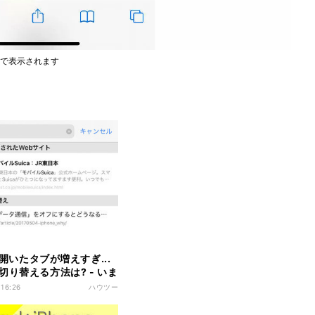
ンで表示されます
iで開いたタブが増えすぎ...
切り替える方法は? - いま
ないiPhoneのなぜ
 16:26
ハウツー