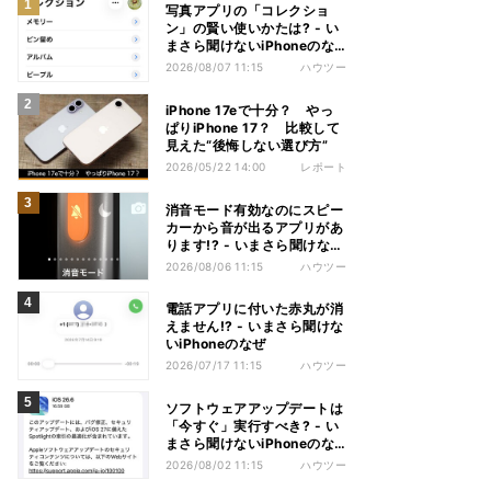
写真アプリの「コレクショ
ン」の賢い使いかたは? - い
まさら聞けないiPhoneのな
ぜ
2026/08/07 11:15
ハウツー
iPhone 17eで十分？ やっ
ぱりiPhone 17？ 比較して
見えた“後悔しない選び方”
2026/05/22 14:00
レポート
消音モード有効なのにスピー
カーから音が出るアプリがあ
ります!? - いまさら聞けない
iPhoneのなぜ
2026/08/06 11:15
ハウツー
電話アプリに付いた赤丸が消
えません!? - いまさら聞けな
いiPhoneのなぜ
2026/07/17 11:15
ハウツー
ソフトウェアアップデートは
「今すぐ」実行すべき? - い
まさら聞けないiPhoneのな
ぜ
2026/08/02 11:15
ハウツー