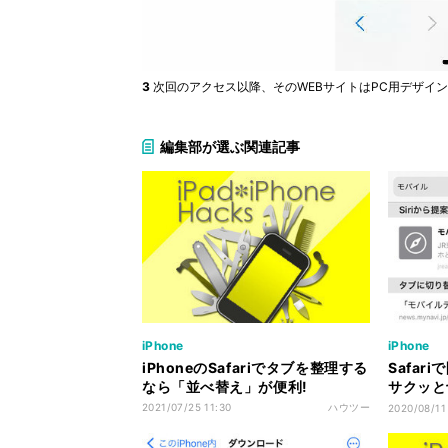
3
次回のアクセス以降、そのWEBサイトはPC用デザイ
編集部が選ぶ関連記事
iPhone
iPhone
iPhoneのSafariでタブを整理する
Safar
なら「並べ替え」が便利!
サクッと
さら聞け
2021/07/25 11:30
ハウツー
2020/08/11