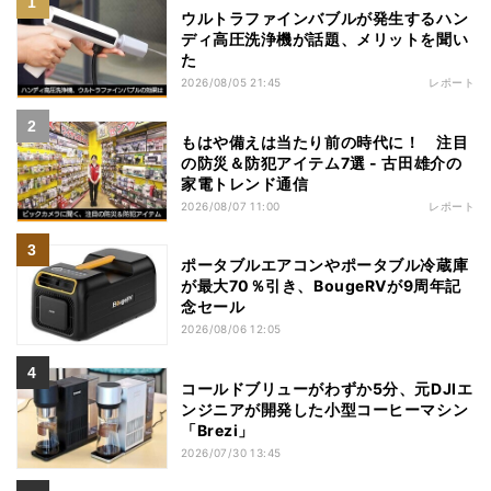
ウルトラファインバブルが発生するハン
ディ高圧洗浄機が話題、メリットを聞い
た
2026/08/05 21:45
レポート
もはや備えは当たり前の時代に！ 注目
の防災＆防犯アイテム7選 - 古田雄介の
家電トレンド通信
2026/08/07 11:00
レポート
ポータブルエアコンやポータブル冷蔵庫
が最大70％引き、BougeRVが9周年記
念セール
2026/08/06 12:05
コールドブリューがわずか5分、元DJIエ
ンジニアが開発した小型コーヒーマシン
「Brezi」
2026/07/30 13:45