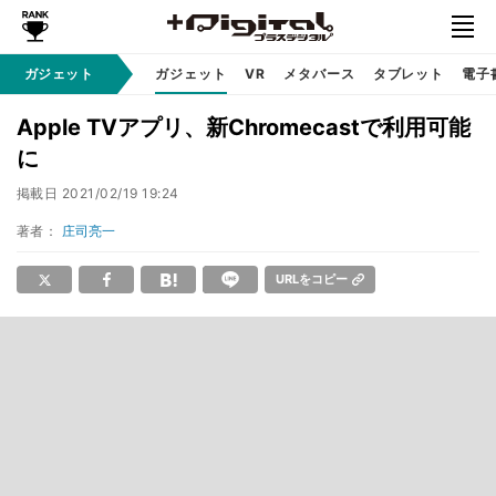
ガジェット
ガジェット
VR
メタバース
タブレット
電子
Apple TVアプリ、新Chromecastで利用可能
に
掲載日
2021/02/19 19:24
著者：
庄司亮一
URLをコピー