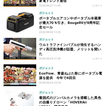
家電トレンド通信
2026/08/07 11:00
レポート
ガジェット
ポータブルエアコンやポータブル冷蔵庫
が最大70％引き、BougeRVが9周年記
念セール
2026/08/06 12:05
ガジェット
ウルトラファインバブルが発生するハン
ディ高圧洗浄機が話題、メリットを聞い
た
2026/08/05 21:45
レポート
ガジェット
EcoFlow、青森ねぶた祭にポータブル電
源を提供 今年で4回目
2026/08/03 20:54
ガジェット
着脱式のジンバルカメラを搭載した異色
の自撮りドローン「HOVERAir