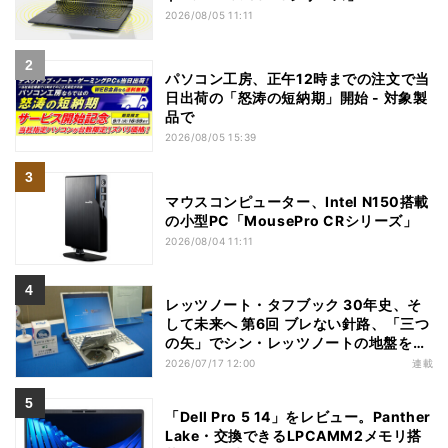
2026/08/05 11:11
パソコン工房、正午12時までの注文で当
日出荷の「怒涛の短納期」開始 - 対象製
品で
2026/08/05 15:39
マウスコンピューター、Intel N150搭載
の小型PC「MousePro CRシリーズ」
2026/08/04 11:11
レッツノート・タフブック 30年史、そ
して未来へ 第6回 ブレない針路、「三つ
の矢」でシン・レッツノートの地盤を築
く
2026/07/17 12:00
連載
「Dell Pro 5 14」をレビュー。Panther
Lake・交換できるLPCAMM2メモリ搭