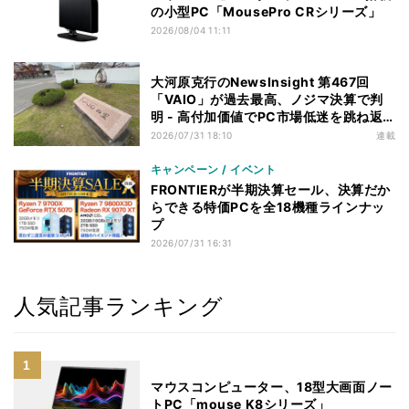
の小型PC「MousePro CRシリーズ」
2026/08/04 11:11
大河原克行のNewsInsight 第467回
「VAIO」が過去最高、ノジマ決算で判
明 - 高付加価値でPC市場低迷を跳ね返
す
2026/07/31 18:10
連載
キャンペーン / イベント
FRONTIERが半期決算セール、決算だか
らできる特価PCを全18機種ラインナッ
プ
2026/07/31 16:31
人気記事ランキング
マウスコンピューター、18型大画面ノー
トPC「mouse K8シリーズ」