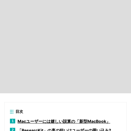
目次
Macユーザーには嬉しい誤算の「新型MacBook」
1
「ResearcKit」の真の狙いはユーザーの囲い込み?
2