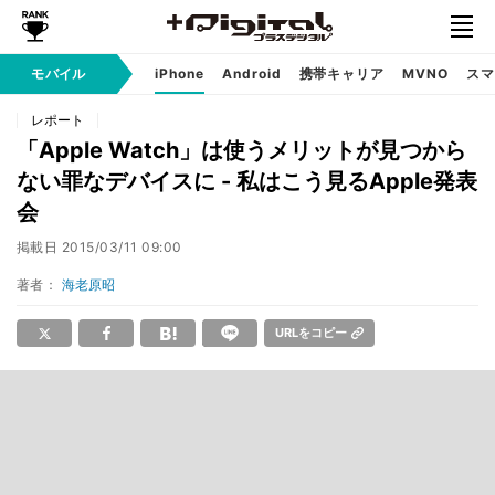
モバイル
iPhone
Android
携帯キャリア
MVNO
スマ
レポート
「Apple Watch」は使うメリットが見つから
ない罪なデバイスに - 私はこう見るApple発表
会
掲載日
2015/03/11 09:00
著者：
海老原昭
URLをコピー