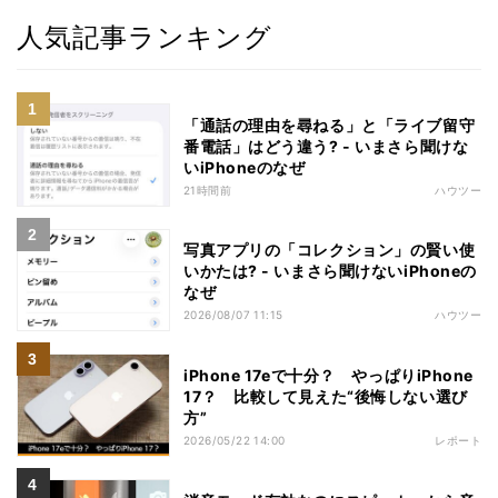
人気記事ランキング
「通話の理由を尋ねる」と「ライブ留守
番電話」はどう違う? - いまさら聞けな
いiPhoneのなぜ
21時間前
ハウツー
写真アプリの「コレクション」の賢い使
いかたは? - いまさら聞けないiPhoneの
なぜ
2026/08/07 11:15
ハウツー
iPhone 17eで十分？ やっぱりiPhone
17？ 比較して見えた“後悔しない選び
方”
2026/05/22 14:00
レポート