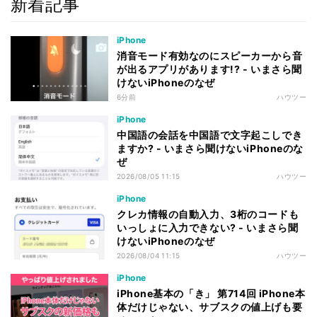
新着記事
iPhone
消音モード有効なのにスピーカーから音
が出るアプリがあります!? - いまさら聞
けないiPhoneのなぜ
6分前
ハウツー
iPhone
中国語の会話を中国語で文字起こしでき
ますか? - いまさら聞けないiPhoneのな
ぜ
2026/08/05 11:15
ハウツー
iPhone
クレカ情報の自動入力、3桁のコードも
いっしょに入力できない? - いまさら聞
けないiPhoneのなぜ
2026/08/04 11:15
ハウツー
iPhone
iPhone基本の「き」 第714回 iPhone本
体だけじゃない、サブスクの値上げも要