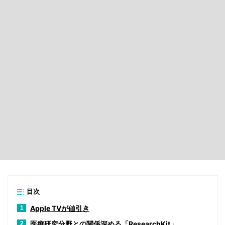
目次
Apple TVが値引き
1
医療研究分野との関係深める「ResearchKit」
2