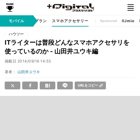
ゲームアプリ
モバイル
料金プラン
スマホアクセサリー
IIJmio
Sponsored
ハウツー
ITライターは普段どんなスマホアクセサリを
使っているのか - 山田井ユウキ編
掲載日
2014/09/16 14:53
著者：
山田井ユウキ
URLをコピー