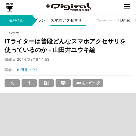
ゲームアプリ
モバイル
料金プラン
スマホアクセサリー
IIJmio
Sponsored
ハウツー
ITライターは普段どんなスマホアクセサリを
使っているのか - 山田井ユウキ編
掲載日
2014/09/16 14:53
著者：
山田井ユウキ
URLをコピー