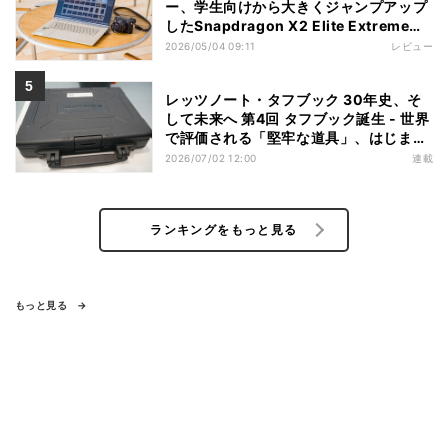
ー、学生向けから大きくジャンプアップ
したSnapdragon X2 Elite Extremeノ
ートPC
2026/05/04 09:11
レビュー
レッツノート・タフブック 30年史、そ
して未来へ 第4回 タフブック誕生 - 世界
で評価される「堅牢な道具」、はじまり
は海外だった
2026/07/02 12:00
連載
ランキングをもっと見る
もっと見る