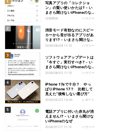
写真アプリの「コレクショ
ン」の賢い使いかたは? - い
まさら聞けないiPhoneのな
ぜ
12時間前
ハウツー
消音モード有効なのにスピー
カーから音が出るアプリがあ
ります!? - いまさら聞けない
iPhoneのなぜ
2026/08/06 11:15
ハウツー
ソフトウェアアップデートは
「今すぐ」実行すべき? - い
まさら聞けないiPhoneのな
ぜ
2026/08/02 11:15
ハウツー
iPhone 17eで十分？ やっ
ぱりiPhone 17？ 比較して
見えた“後悔しない選び方”
2026/05/22 14:00
レポート
電話アプリに付いた赤丸が消
えません!? - いまさら聞けな
いiPhoneのなぜ
2026/07/17 11:15
ハウツー