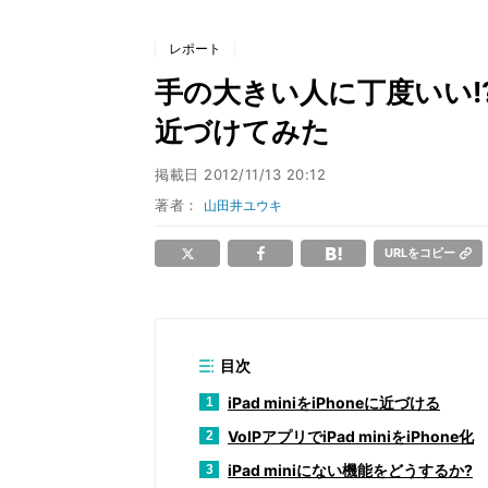
レポート
手の大きい人に丁度いい!? iP
近づけてみた
掲載日
2012/11/13 20:12
著者：
山田井ユウキ
URLをコピー
目次
iPad miniをiPhoneに近づける
1
VoIPアプリでiPad miniをiPhone化
2
iPad miniにない機能をどうするか?
3