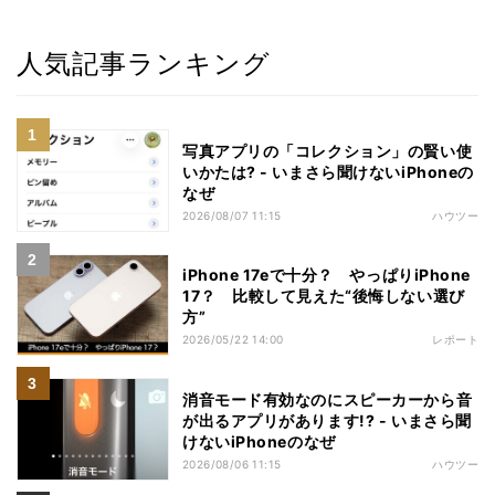
人気記事ランキング
写真アプリの「コレクション」の賢い使
いかたは? - いまさら聞けないiPhoneの
なぜ
2026/08/07 11:15
ハウツー
iPhone 17eで十分？ やっぱりiPhone
17？ 比較して見えた“後悔しない選び
方”
2026/05/22 14:00
レポート
消音モード有効なのにスピーカーから音
が出るアプリがあります!? - いまさら聞
けないiPhoneのなぜ
2026/08/06 11:15
ハウツー