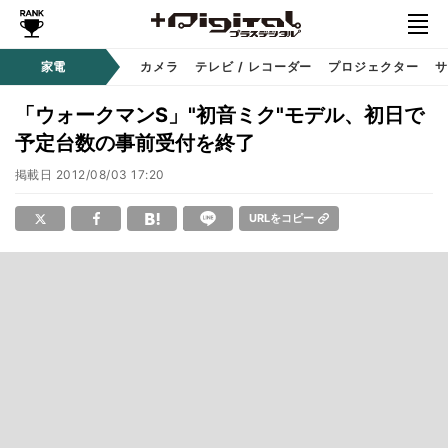
家電
カメラ
テレビ / レコーダー
プロジェクター
サ
「ウォークマンS」"初音ミク"モデル、初日で
予定台数の事前受付を終了
掲載日
2012/08/03 17:20
URLをコピー