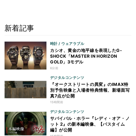
新着記事
時計 / ウェアラブル
カシオ、黄金の地平線を表現したG-
SHOCK「MASTER IN HORIZON
GOLD」3モデル
6分前
デジタルコンテンツ
『オークストリートの異変』のIMAX特
別予告映像と入場者特典情報、新場面写
真7点が公開
15時間前
デジタルコンテンツ
サバイバル・ホラー『レディ・オア・ノ
ット 2』の新本編映像、【バスタイム
編】が公開
15時間前