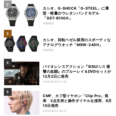
カシオ、G-SHOCK「G-STEEL」に薄
型・軽量のウレタンバンドモデル
「GST-B1000」
18時間前
カシオ、回転ベゼル採用のスポーティな
アナログウオッチ「MRW-240H」
19時間前
バイオレンスアクション『SISU/シス 復
讐の血闘』のブルーレイ＆DVDセットが
12月2日に発売
2026/08/06 07:00
CMF、カフ型イヤホン「Clip Pro」発
表 3点支持と操作ダイヤルを採用、8月
15日発売
2026/08/05 06:57