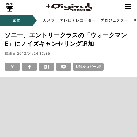
家電
カメラ
テレビ / レコーダー
プロジェクター
サ
ソニー、エントリークラスの「ウォークマン
E」にノイズキャンセリング追加
掲載日
2012/01/24 13:35
URLをコピー