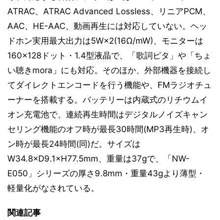
ATRAC、ATRAC Advanced Lossless、リニアPCM、
AAC、HE-AAC、動画再生には対応していない。ヘッ
ドホン実用最大出力は5W×2(16Ω/mW)、モニターは
160×128ドット・1.4型液晶で、「歌詞ピタ」や「ちょ
い聴きmora」にも対応。そのほか、外部機器を接続し
てダイレクトエンコードを行う機能や、FMラジオチュ
ーナーを搭載する。バッテリーは内蔵式のリチウムイ
オン充電池で、連続再生時間はデジタルノイズキャン
セリング機能のオフ時が最長30時間(MP3再生時)、オ
ン時が最長24時間(同)だ。サイズは
W34.8×D9.1×H77.5mm、重量は37gで、「NW-
E050」シリーズの厚さ9.8mm・重量43gより薄型・
軽量化がなされている。
関連記事