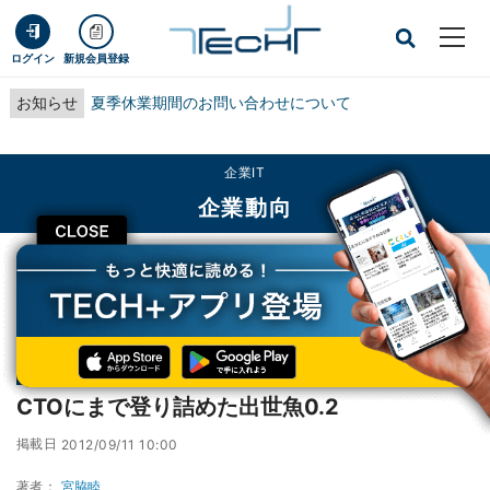
ログイン
新規会員登録
お知らせ
夏季休業期間のお問い合わせについて
企業IT
企業動向
CLOSE
TECH+
企業IT
企業動向
CTOにまで登り詰めた出世魚0.2
連載
エンタープライズ0.2 - 進化を邪魔する社長たち -
第180回
CTOにまで登り詰めた出世魚0.2
掲載日
2012/09/11 10:00
著者：
宮脇睦