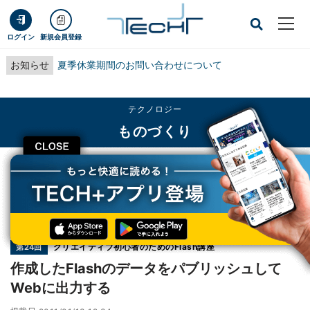
ログイン
新規会員登録
お知らせ
夏季休業期間のお問い合わせについて
テクノロジー
ものづくり
CLOSE
TECH+
テクノロジー
ものづくり
作成したFlashのデータをパブリッシュしてWebに出力する
連載
クリエイティブ初心者のためのFlash講座
第24回
作成したFlashのデータをパブリッシュして
Webに出力する