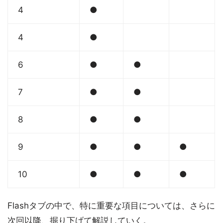
4
●
4
●
6
●
●
7
●
●
8
●
●
9
●
●
●
10
●
●
●
Flashタブの中で、特に重要な項目については、さらに
次回以降、掘り下げて解説していく。