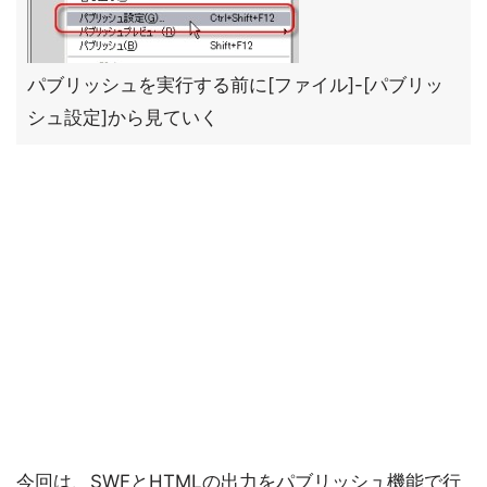
パブリッシュを実行する前に[ファイル]-[パブリッ
シュ設定]から見ていく
今回は、SWFとHTMLの出力をパブリッシュ機能で行