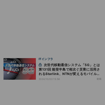
ITインフラ
次世代移動通信システム「5G」とは
第131回 能登半島で相次ぐ災害に活用さ
れるStarlink、NTNが変えるモバイル通
信の災害復旧
連載
2024/10/03 15:56