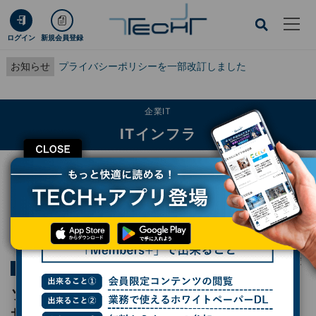
ログイン
新規会員登録
お知らせ
プライバシーポリシーを一部改訂しました
企業IT
ITインフラ
CLOSE
TECH+
企業IT
ITインフラ
ソフトバンクが3年前倒しでHAPSのプレ商用サービスを開始、その背景に競合あ
り
連載
ネットワーク進化論 - モバイルとブロードバンドでビジネス変
第16回
革
ソフトバンクが3年前倒しでHAPSのプレ商用
サービスを開始、その背景に競合あり