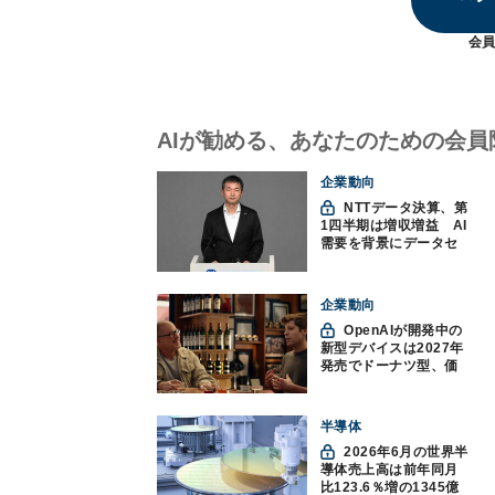
会員
AIが勧める、あなたのための会員
企業動向
NTTデータ決算、第
1四半期は増収増益 AI
需要を背景にデータセ
ンター投資を加速
企業動向
OpenAIが開発中の
新型デバイスは2027年
発売でドーナツ型、価
格300ドル超に
半導体
2026年6月の世界半
導体売上高は前年同月
比123.6％増の1345億