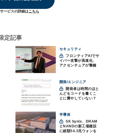
サービスの詳細は
こちら
限定記事
セキュリティ
フロンティアAIでサ
イバー攻撃が高速化、
アクセンチュアが警鐘
「防御中心からの脱却
を」
開発/エンジニア
開発者は時間のほと
んどをコードを書くこ
とに費やしていない？
ソフトウェアエンジニ
アリングにおけるAIの8
つの神話への賛否
半導体
SK hynix、DRAM
とNANDの新工場建設
に総額54.3兆ウォンを