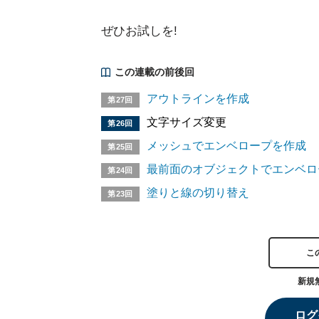
ぜひお試しを!
この連載の前後回
アウトラインを作成
第27回
文字サイズ変更
第26回
メッシュでエンベロープを作成
第25回
最前面のオブジェクトでエンベロ
第24回
塗りと線の切り替え
第23回
こ
新規
ログ