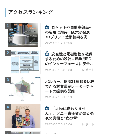
アクセスランキング
ロケットや自動車部品へ
の応用に期待 阪大が金属
3Dプリント造形技術を高速
化
2026/08/07 12:05
安全性と電磁耐性を確保
するための設計 - 産業用PC
のインターフェースに安全絶
縁を適用する
レポート
2026/08/06 06:00
バルカー、樹脂31種類を比較
できる材質選定レーダーチャ
ートの提供を開始
2026/07/30 16:59
「aiboは終わりませ
ん」。ソニー責任者が語る発
表の真相と“次の章”
レポート
2026/06/30 15:00