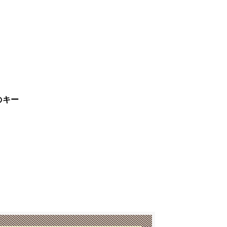
更
ンのキー