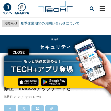
ログイン
新規会員登録
お知らせ
夏季休業期間のお問い合わせについて
企業IT
セキュリティ
CLOSE
TECH+
企業IT
セキュリティ
iOS/iPadOS 26.5.2提供開始、多数の不具合修正 macOSアップデートも
iOS/iPadOS 26.5.2提供開始、多数の不具合
修正 macOSアップデートも
掲載日
2026/06/30 18:20