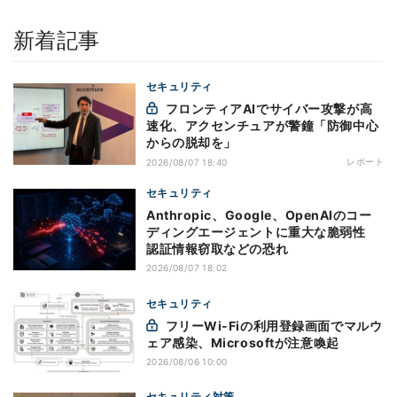
新着記事
セキュリティ
フロンティアAIでサイバー攻撃が高
速化、アクセンチュアが警鐘「防御中心
からの脱却を」
レポート
2026/08/07 18:40
セキュリティ
Anthropic、Google、OpenAIのコー
ディングエージェントに重大な脆弱性
認証情報窃取などの恐れ
2026/08/07 18:02
セキュリティ
フリーWi-Fiの利用登録画面でマルウ
ェア感染、Microsoftが注意喚起
2026/08/06 10:00
セキュリティ対策