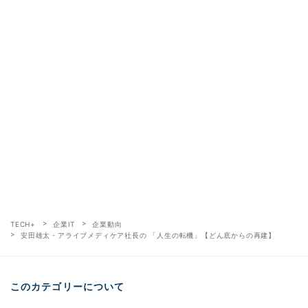
TECH+
企業IT
企業動向
安田雄太・アライブメディケア社長の 「人生の転機」【どん底からの再建】
このカテゴリーについて