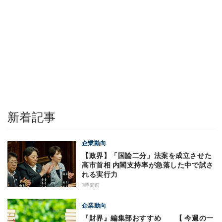
新着記事
企業動向
【政界】「国論二分」法案を成立させた
高市首相 内閣支持率が急落した中で試さ
れる実行力
1時間前
企業動向
『財界』編集部おすすめ 【 今週の一