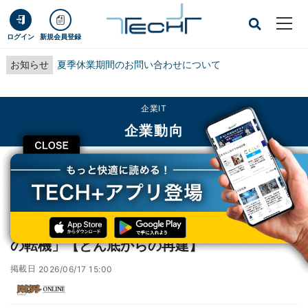
ログイン
新規会員登録
お知らせ
夏季休業期間のお問い合わせについて
企業IT
企業動向
CLOSE
TECH+
企業IT
企業動向
安田雄太・アライブメディケア社長の 「人生の転機」【どん底からの再建】
安田雄太・アライブメディケア社長の 「人生
の転機」【どん底からの再建】
掲載日
2026/06/17 15:00