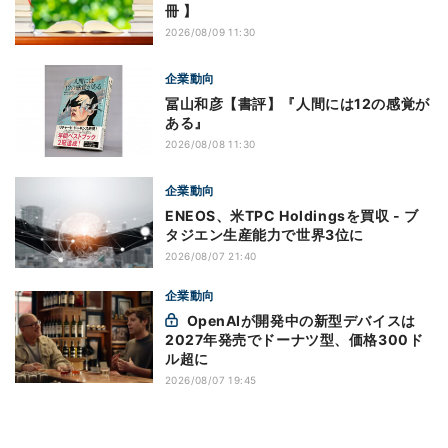
冊 】
2026/08/09 11:30
企業動向
冨山和彦【書評】『人間には12の感覚が
ある』
2026/08/08 11:30
企業動向
ENEOS、米TPC Holdingsを買収 - ブ
タジエン生産能力で世界3位に
2026/08/07 21:40
企業動向
OpenAIが開発中の新型デバイスは
2027年発売でドーナツ型、価格300ド
ル超に
2026/08/07 19:45