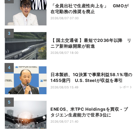
「全員出社で生産性向上を」 GMOが
在宅勤務の推奨を廃止
2026/08/07 07:00
【 国土交通省 】最短で2036年以降 リ
ニア新幹線開業が前進
2026/08/07 18:00
日本製鉄、1Q決算で事業利益58.1％増の
1455億円 U.S. Steelが収益を牽引
レポート
2026/08/05 15:49
ENEOS、米TPC Holdingsを買収 - ブ
タジエン生産能力で世界3位に
2026/08/07 21:40