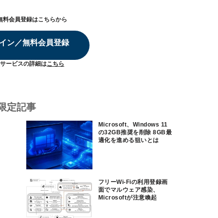
無料会員登録はこちらから
イン／無料会員登録
サービスの詳細は
こちら
限定記事
Microsoft、Windows 11
の32GB推奨を削除 8GB最
適化を進める狙いとは
フリーWi-Fiの利用登録画
面でマルウェア感染、
Microsoftが注意喚起