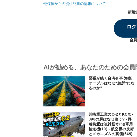
他媒体からの提供記事の情報について
新規
ログ
会員
AIが勧める、あなたのための会員
緊張が続く台湾有事 海底
ケーブルはなぜ“急所”にな
るのか?
川崎重工業のC-2とKC/C-
390の脚はなぜ違う? - 降
着装置は複雑怪奇(5)|軍用
輸送機(10) - 航空機の技術
とメカニズムの裏側(549)