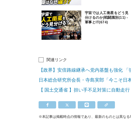
宇宙では人工衛星をどう見
分けるのか|戦闘識別(11) -
軍事とIT(674)
関連リンク
【政界】安倍路線継承へ党内基盤も強化 「
日本総合研究所会長・寺島実郎「今こそ日
【 国土交通省 】担い手不足対策に自動走
※本記事は掲載時点の情報であり、最新のものとは異なる