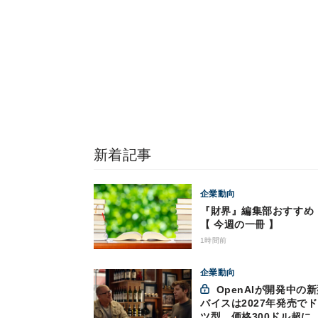
新着記事
企業動向
『財界』編集部おす
【 今週の一冊 】
1時間前
企業動向
OpenAIが開発中の新型デ
バイスは2027年発売で
ツ型、価格300ドル超に