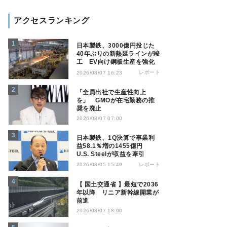
アクセスランキング
日本製鉄、3000億円投じた
40年ぶりの新熱延ラインが竣
工 EV向け鋼板生産を強化
レポート
2026/08/07 16:23
「全員出社で生産性向上
を」 GMOが在宅勤務の推
奨を廃止
2026/08/07 07:00
日本製鉄、1Q決算で事業利
益58.1％増の1455億円
U.S. Steelが収益を牽引
レポート
2026/08/05 15:49
【 国土交通省 】最短で2036
年以降 リニア新幹線開業が
前進
2026/08/07 18:00