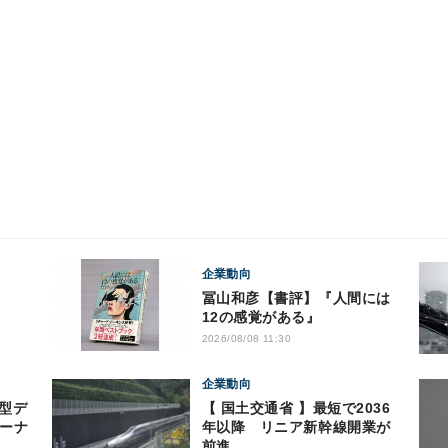
企業動向
すめ
冨山和彦【書評】『人間には
12の感覚がある』
2026/08/08 11:30
企業動向
【 国土交通省 】最短で2036
ドーナ
年以降 リニア新幹線開業が
前進