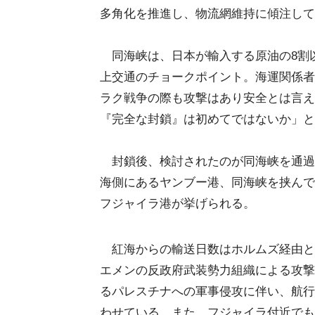
多角化を推進し、物流網維持に傾注して
同海峡は、日本が輸入する原油の8割
上交通のチョークポイント。海運関係者
ラク戦争の際も攻撃はあり安全とは言え
『完全な封鎖』は初めてではないか」と
封鎖後、検討されたのが同海峡を通過
海側にあるヤンブー港、同海峡を挟んで
フジャイラ港が挙げられる。
紅海からの輸送日数はホルムズ経由と
エメンの反政府武装勢力組織による攻撃
るパレスチナへの軍事侵攻に伴い、航行
わせている。また、フジャイラ付近でも