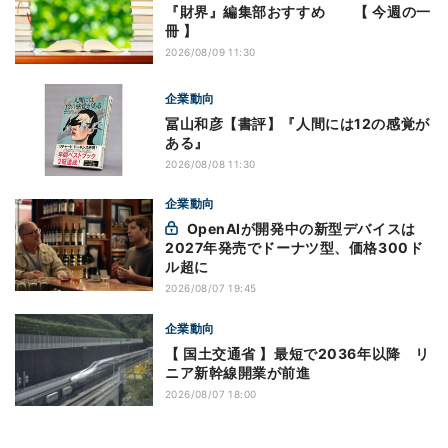
『財界』編集部おすすめ 【 今週の一
冊 】
2026/08/09 11:30
企業動向
冨山和彦【書評】『人間には12の感覚が
ある』
2026/08/08 11:30
企業動向
OpenAIが開発中の新型デバイスは
2027年発売でドーナツ型、価格300ド
ル超に
2026/08/07 19:45
企業動向
【 国土交通省 】最短で2036年以降 リ
ニア新幹線開業が前進
2026/08/07 18:00