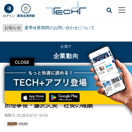
ログイン
新規会員登録
お知らせ
夏季休業期間のお問い合わせについて
企業IT
企業動向
CLOSE
TECH+
企業IT
企業動向
『わたしの「対話人生」』国際社会経済研究所理事長・藤沢久美 社長の報酬
『わたしの「対話人生」』国際社会経済研究
所理事長・藤沢久美 社長の報酬
掲載日
2026/05/12 19:00