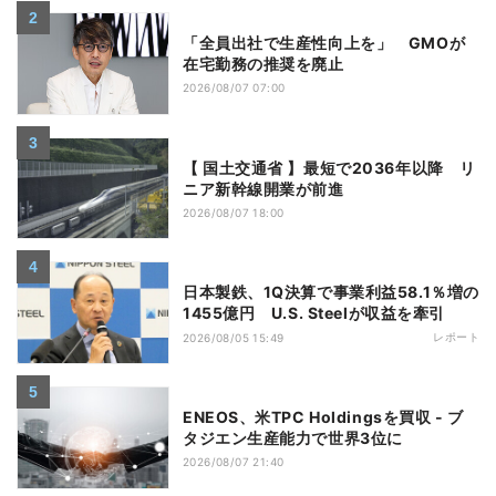
「全員出社で生産性向上を」 GMOが
在宅勤務の推奨を廃止
2026/08/07 07:00
【 国土交通省 】最短で2036年以降 リ
ニア新幹線開業が前進
2026/08/07 18:00
日本製鉄、1Q決算で事業利益58.1％増の
1455億円 U.S. Steelが収益を牽引
レポート
2026/08/05 15:49
ENEOS、米TPC Holdingsを買収 - ブ
タジエン生産能力で世界3位に
2026/08/07 21:40