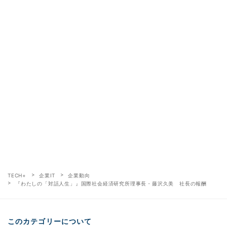
TECH+
企業IT
企業動向
『わたしの「対話人生」』国際社会経済研究所理事長・藤沢久美 社長の報酬
このカテゴリーについて