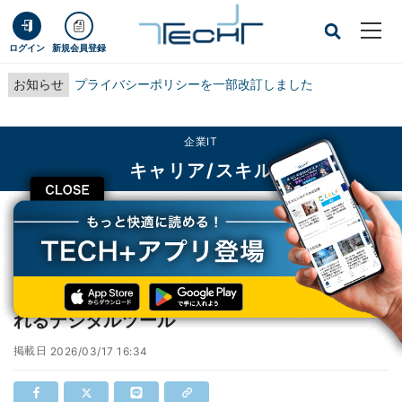
ログイン
新規会員登録
お知らせ
プライバシーポリシーを一部改訂しました
企業IT
キャリア/スキル
CLOSE
TECH+
企業IT
キャリア/スキル
7割が"感情労働"、情緒的疲労の軽減が期待されるデジタルツール
7割が"感情労働"、情緒的疲労の軽減が期待さ
れるデジタルツール
掲載日
2026/03/17 16:34