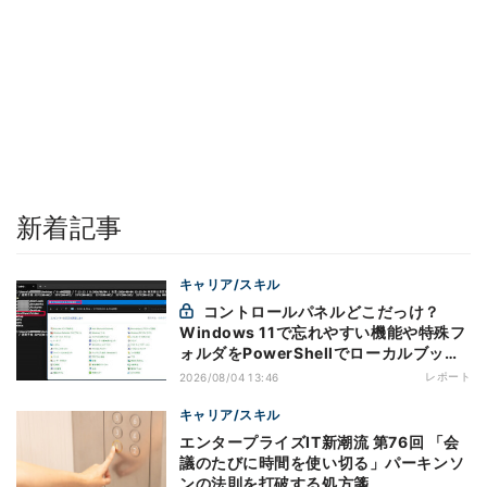
新着記事
キャリア/スキル
コントロールパネルどこだっけ？
Windows 11で忘れやすい機能や特殊フ
ォルダをPowerShellでローカルブック
マーク化
レポート
2026/08/04 13:46
キャリア/スキル
エンタープライズIT新潮流 第76回 「会
議のたびに時間を使い切る」パーキンソ
ンの法則を打破する処方箋