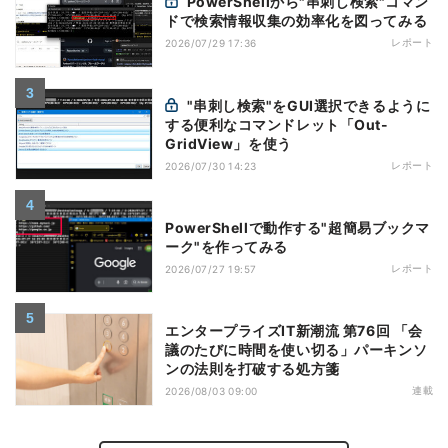
PowerShellから"串刺し検索"コマン
ドで検索情報収集の効率化を図ってみる
レポート
2026/07/29 17:36
"串刺し検索"をGUI選択できるように
する便利なコマンドレット「Out-
GridView」を使う
レポート
2026/07/30 14:23
PowerShellで動作する"超簡易ブックマ
ーク"を作ってみる
レポート
2026/07/27 19:57
エンタープライズIT新潮流 第76回 「会
議のたびに時間を使い切る」パーキンソ
ンの法則を打破する処方箋
連載
2026/08/03 09:00