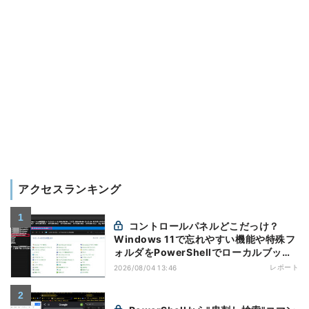
アクセスランキング
コントロールパネルどこだっけ？
Windows 11で忘れやすい機能や特殊フ
ォルダをPowerShellでローカルブック
マーク化
レポート
2026/08/04 13:46