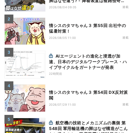
脚はなぜ違う? - 降着装置は複雑怪奇
(5)|軍用輸送機(10)
連載
2026/08/04 09:05
情シスのタマちゃん３ 第55回 出社中の
猛暑対策！
連載
2026/08/05 11:00
AIエージェントの進化と浸透が加
速、日本のデジタルワークプレース・ハ
イプサイクルをガートナーが発表
22時間前
情シスのタマちゃん３ 第54回 DX反対派
閥
連載
2026/07/29 11:00
航空機の技術とメカニズムの裏側 第
548回 軍用輸送機の脚はなぜ構造がこん