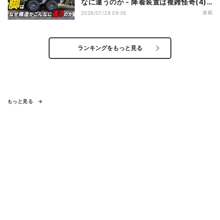
なに違うのか - 降着装置は複雑怪奇(4)|
軍用輸送機(9)
連載
2026/07/28 09:05
ランキングをもっと見る
もっと見る