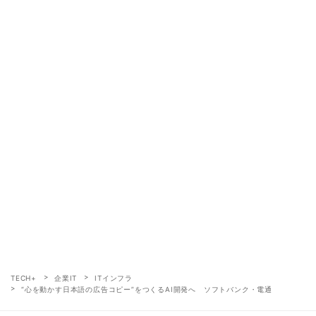
TECH+
企業IT
ITインフラ
“心を動かす日本語の広告コピー”をつくるAI開発へ ソフトバンク・電通