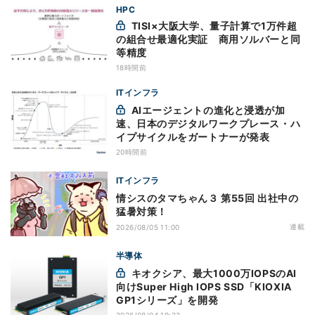
HPC
TISI×大阪大学、量子計算で1万件超
の組合せ最適化実証 商用ソルバーと同
等精度
18時間前
ITインフラ
AIエージェントの進化と浸透が加
速、日本のデジタルワークプレース・ハ
イプサイクルをガートナーが発表
20時間前
ITインフラ
情シスのタマちゃん３ 第55回 出社中の
猛暑対策！
連載
2026/08/05 11:00
半導体
キオクシア、最大1000万IOPSのAI
向けSuper High IOPS SSD「KIOXIA
GP1シリーズ」を開発
2026/08/04 19:23