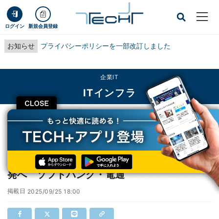
ログイン
新規会員登録
お知らせ
プライバシーポリシーを一部改訂しました
企業IT
ITインフラ
CLOSE
TECH+
企業IT
ITインフラ
“心を動かす日本語の広告コピー”をつくるAI開発へ ソフトバンク・電通
“心を動かす日本語の広告コピー”をつくるAI開
発へ ソフトバンク・電通
掲載日
2025/09/25 18:00