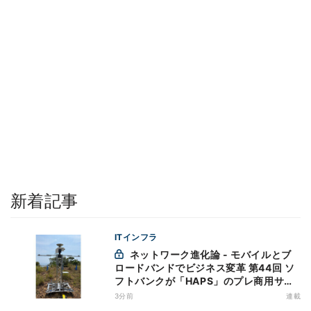
新着記事
ITインフラ
ネットワーク進化論 - モバイルとブ
ロードバンドでビジネス変革 第44回 ソ
フトバンクが「HAPS」のプレ商用サー
ビス開始を表明、本格的な商用展開のめ
3分前
連載
どは