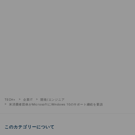
TECH+
企業IT
開発/エンジニア
米消費者団体がMicrosoftにWindows 10のサポート継続を要請
このカテゴリーについて