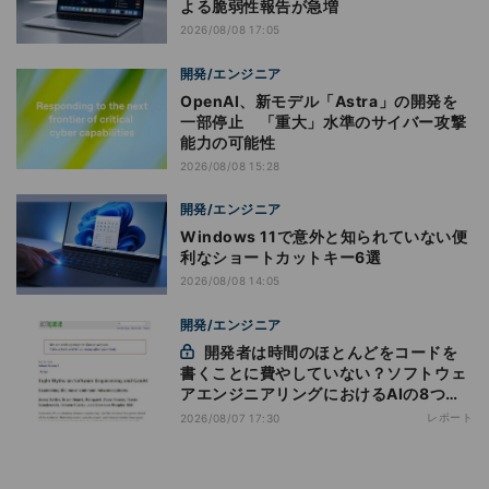
よる脆弱性報告が急増
2026/08/08 17:05
開発/エンジニア
OpenAI、新モデル「Astra」の開発を
一部停止 「重大」水準のサイバー攻撃
能力の可能性
2026/08/08 15:28
開発/エンジニア
Windows 11で意外と知られていない便
利なショートカットキー6選
2026/08/08 14:05
開発/エンジニア
開発者は時間のほとんどをコードを
書くことに費やしていない？ソフトウェ
アエンジニアリングにおけるAIの8つの
神話への賛否
レポート
2026/08/07 17:30