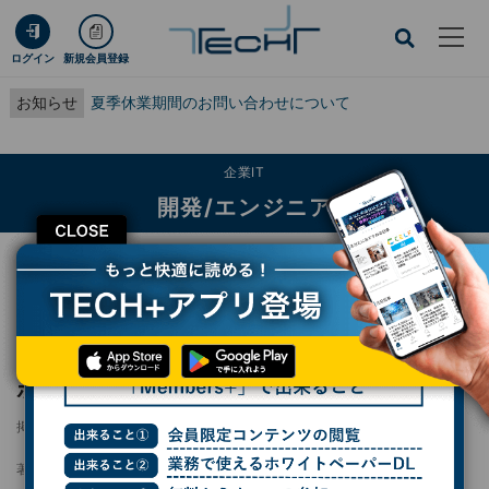
ログイン
新規会員登録
お知らせ
夏季休業期間のお問い合わせについて
企業IT
開発/エンジニア
CLOSE
TECH+
企業IT
開発/エンジニア
米消費者団体がMicrosoftにWindows 10のサポート継続を要請
米消費者団体がMicrosoftにWindows 10のサ
ポート継続を要請
掲載日
2025/09/17 14:05
著者：
杉山貴章