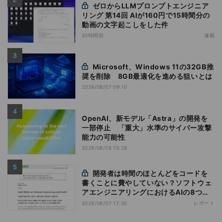
ゼロからLLMプロンプトエンジニア
リング 第14回 AIが160円で15時間分の
動画の文字起こしをした件
20時間前
連載
Microsoft、Windows 11の32GB推
奨を削除 8GB最適化を進める狙いとは
2026/08/07 09:10
OpenAI、新モデル「Astra」の開発を
一部停止 「重大」水準のサイバー攻撃
能力の可能性
2026/08/08 15:28
開発者は時間のほとんどをコードを
書くことに費やしていない？ソフトウェ
アエンジニアリングにおけるAIの8つの
神話への賛否
レポート
2026/08/07 17:30